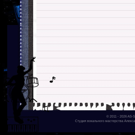
© 2011 - 2026
AS-S
Студия вокального мастерства Алекса