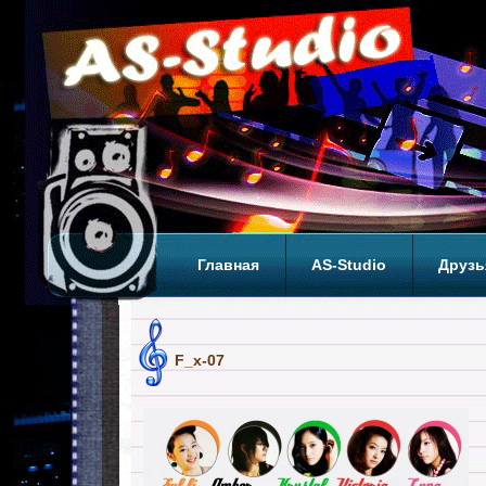
Главная
AS-Studio
Друзь
Теги
ТОП
F_x-07