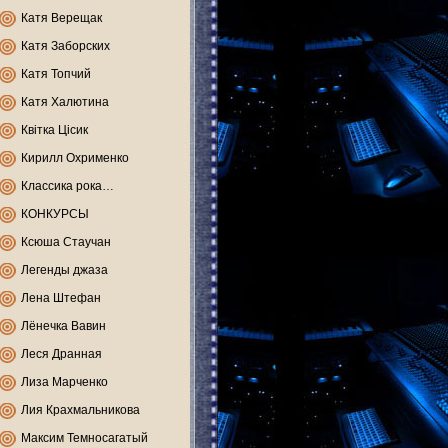
Катя Верещак
Катя Заборских
Катя Топчий
Катя Халютина
Квітка Цісик
Кирилл Охрименко
Классика рока…
КОНКУРСЫ
Ксюша Стаучан
Легенды джаза
Лена Штефан
Лёнечка Вавин
Леся Дранная
Лиза Марченко
Лия Крахмальникова
Максим Темносагатый