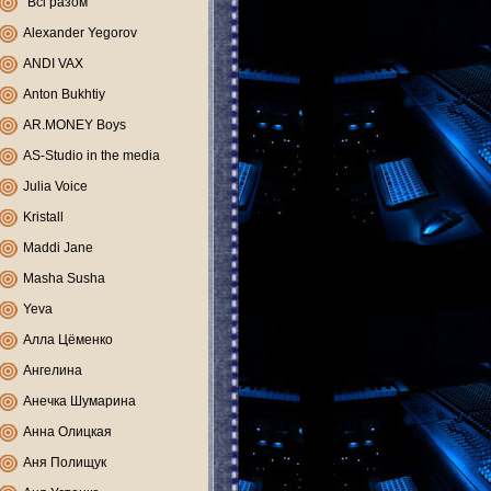
"Всі разом"
Alexander Yegorov
ANDI VAX
Anton Bukhtiy
AR.MONEY Boys
AS-Studio in the media
Julia Voice
Kristall
Maddi Jane
Masha Susha
Yeva
Алла Цёменко
Ангелина
Анечка Шумарина
Анна Олицкая
Аня Полищук