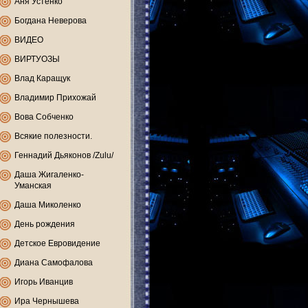
Аня Устенко
Богдана Неверова
ВИДЕО
ВИРТУОЗЫ
Влад Каращук
Владимир Прихожай
Вова Собченко
Всякие полезности.
Геннадий Дьяконов /Zulu/
Даша Жигаленко-
Уманская
Даша Миколенко
День рождения
Детское Евровидение
Диана Самофалова
Игорь Иванцив
Ира Чернышева