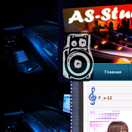
Главная
Теги
Т
F_x-12