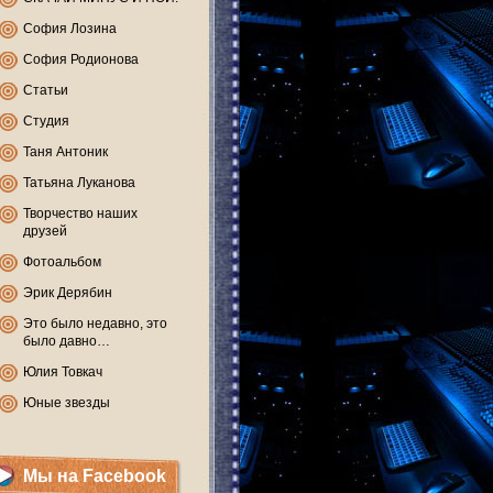
София Лозина
София Родионова
Статьи
Студия
Таня Антоник
Татьяна Луканова
Творчество наших
друзей
Фотоальбом
Эрик Дерябин
Это было недавно, это
было давно…
Юлия Товкач
Юные звезды
Мы на Facebook