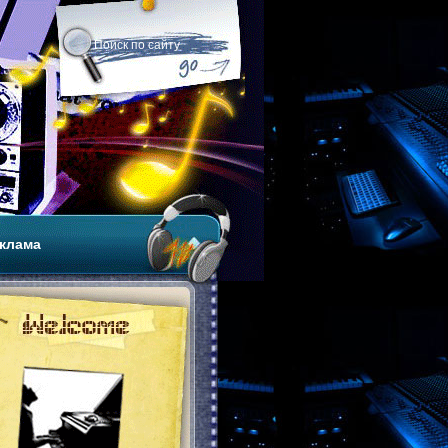
клама