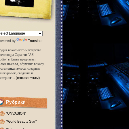
owered by
Translate
удия вокального мастерства
лександра Саранчи "AS-
udio" в Киеве предлагает
роки вокала
, обучение вокалу,
остановка голоса
, создание
анжировок, сведение и
астеринг
... (наши контакты)
Рубрики
"UNVASION"
"World Beauty Star"