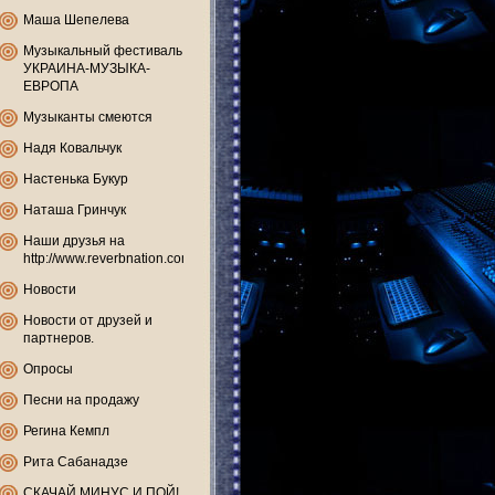
Маша Шепелева
Музыкальный фестиваль
УКРАИНА-МУЗЫКА-
ЕВРОПА
Музыканты смеются
Надя Ковальчук
Настенька Букур
Наташа Гринчук
Наши друзья на
http://www.reverbnation.com
Новости
Новости от друзей и
партнеров.
Опросы
Песни на продажу
Регина Кемпл
Рита Сабанадзе
СКАЧАЙ МИНУС И ПОЙ!