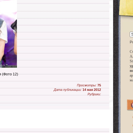
P
Ст
А
St
у
п
 (Фото 12)
ар
м
Просмотры:
75
Дата публикации:
14 мая 2012
Рубрики: