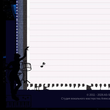
© 2011 - 2026
AS-S
Студия вокального мастерства Алекса