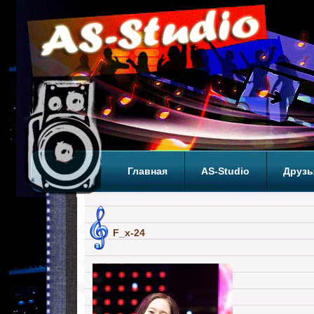
Главная
AS-Studio
Друзь
Теги
ТОП
F_x-24