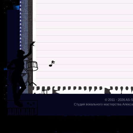
© 2011 - 2026
AS-S
Студия вокального мастерства Алекса