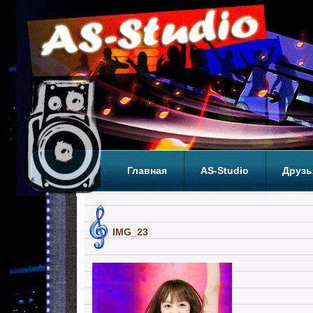
Главная
AS-Studio
Друзь
Теги
ТОП
IMG_23