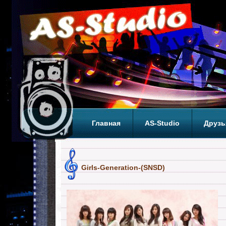
Главная
AS-Studio
Друзь
Теги
ТОП
Girls-Generation-(SNSD)