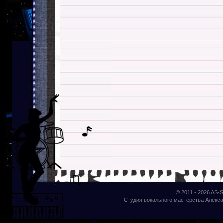
© 2011 - 2026
AS-S
Студия вокального мастерства Алекса