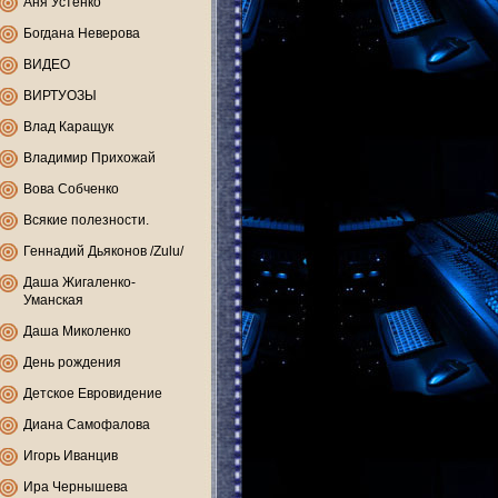
Аня Устенко
Богдана Неверова
ВИДЕО
ВИРТУОЗЫ
Влад Каращук
Владимир Прихожай
Вова Собченко
Всякие полезности.
Геннадий Дьяконов /Zulu/
Даша Жигаленко-
Уманская
Даша Миколенко
День рождения
Детское Евровидение
Диана Самофалова
Игорь Иванцив
Ира Чернышева