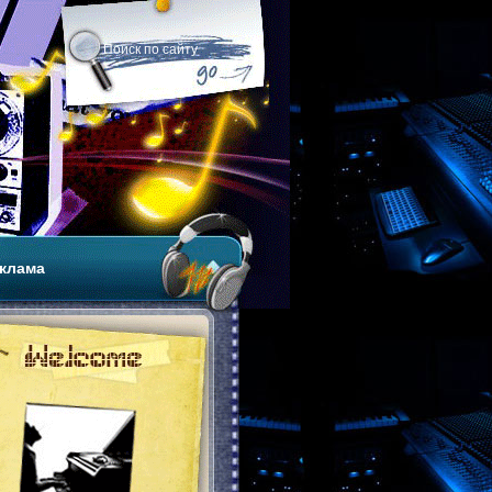
клама