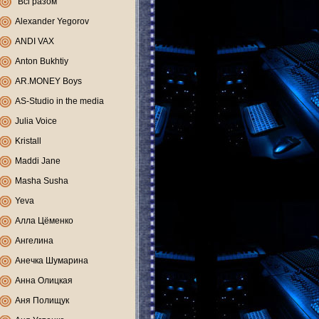
"Всі разом"
Alexander Yegorov
ANDI VAX
Anton Bukhtiy
AR.MONEY Boys
AS-Studio in the media
Julia Voice
Kristall
Maddi Jane
Masha Susha
Yeva
Алла Цёменко
Ангелина
Анечка Шумарина
Анна Олицкая
Аня Полищук