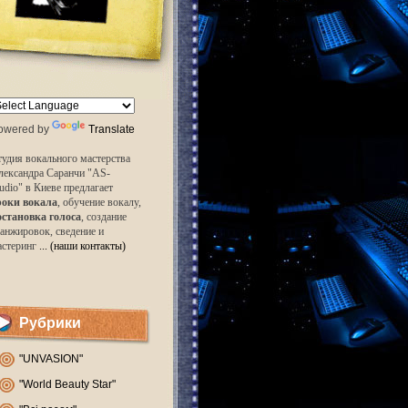
owered by
Translate
удия вокального мастерства
лександра Саранчи "AS-
udio" в Киеве предлагает
роки вокала
, обучение вокалу,
остановка голоса
, создание
анжировок, сведение и
астеринг
... (наши контакты)
Рубрики
"UNVASION"
"World Beauty Star"