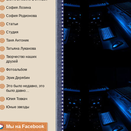
София Лозина
София Родионова
Статьи
Студия
Таня Антоник
Татьяна Луканова
Творчество наших
друзей
Фотоальбом
Эрик Дерябин
Это было недавно, это
было давно…
Юлия Товкач
Юные звезды
Мы на Facebook