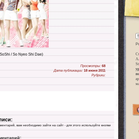
P
Ст
 SoShi / So Nyeo Shi Dae)
А
St
Просмотры:
68
у
Дата публикации:
18 июня 2011
п
Рубрики:
ар
м
писи:
мментарий, вам необходимо зайти на сайт - для этого используйте кнопки
ментарий: