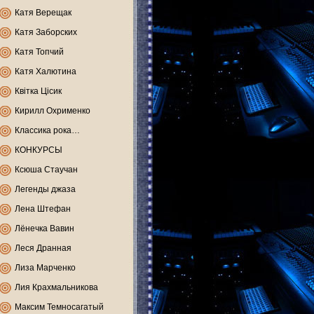
Катя Верещак
Катя Заборских
Катя Топчий
Катя Халютина
Квітка Цісик
Кирилл Охрименко
Классика рока…
КОНКУРСЫ
Ксюша Стаучан
Легенды джаза
Лена Штефан
Лёнечка Вавин
Леся Дранная
Лиза Марченко
Лия Крахмальникова
Максим Темносагатый