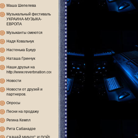
Маша Шепелева
Музыкальный фестиваль
УКРАИНА-МУЗЫКА-
ЕВРОПА
Музыканты смеются
Надя Ковальчук
Настенька Букур
Наташа Гринчук
Наши друзья на
http://www.reverbnation.com
Новости
Новости от друзей и
партнеров.
Опросы
Песни на продажу
Регина Кемпл
Рита Сабанадзе
СКАЧАЙ МИНУС И ПОЙ!