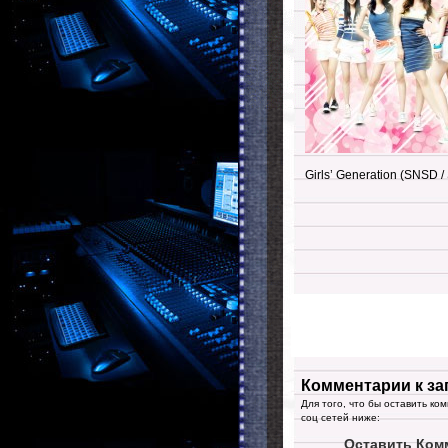
Girls’ Generation (SNSD /
Комментарии к за
Для того, что бы оставить ко
соц сетей ниже:
Оставить Ком