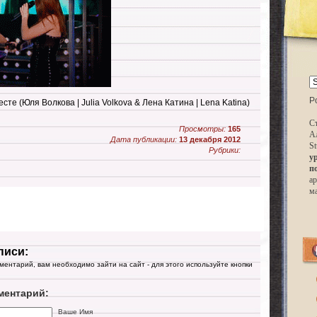
P
месте (Юля Волкова | Julia Volkova & Лена Катина | Lena Katina)
Ст
Просмотры:
165
А
Дата публикации:
13 декабря 2012
St
Рубрики:
у
п
ар
м
писи:
мментарий, вам необходимо зайти на сайт - для этого используйте кнопки
ментарий:
Ваше Имя