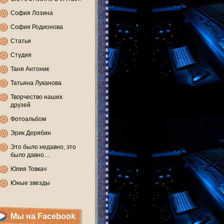
София Лозина
София Родионова
Статьи
Студия
Таня Антоник
Татьяна Луканова
Творчество наших
друзей
Фотоальбом
Эрик Дерябин
Это было недавно, это
было давно…
Юлия Товкач
Юные звезды
Мы на Facebook