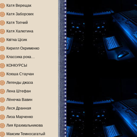
Катя Верещак
Катя Заборских
Катя Топчий
Катя Халютина
Квітка Цісик
Кирилл Охрименко
Классика рока…
КОНКУРСЫ
Ксюша Стаучан
Легенды джаза
Лена Штефан
Лёнечка Вавин
Леся Дранная
Лиза Марченко
Лия Крахмальникова
Максим Темносагатый