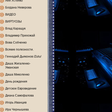
Аня Устенко
Богдана Неверова
ВИДЕО
ВИРТУОЗЫ
Влад Каращук
Владимир Прихожай
Вова Собченко
Всякие полезности.
Геннадий Дьяконов /Zulu/
Даша Жигаленко-
Уманская
Даша Миколенко
День рождения
Детское Евровидение
Диана Самофалова
Игорь Иванцив
Ира Чернышева