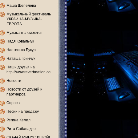
Маша Шепелева
Музыкальный фестиваль
УКРАИНА-МУЗЫКА-
ЕВРОПА
Музыканты смеются
Надя Ковальчук
Настенька Букур
Наташа Гринчук
Наши друзья на
http://www.reverbnation.com
Новости
Новости от друзей и
партнеров.
Опросы
Песни на продажу
Регина Кемпл
Рита Сабанадзе
СКАЧАЙ МИНУС И ПОЙ!