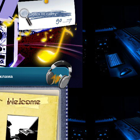
клама