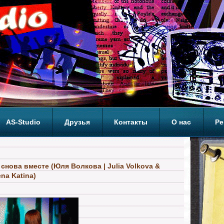
AS-Studio
Друзья
Контакты
О нас
Ре
ОП
. снова вместе (Юля Волкова | Julia Volkova &
ena Katina)