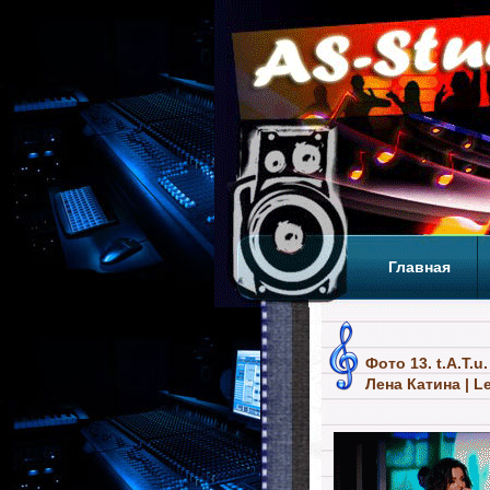
Главная
Теги
Т
Фото 13. t.A.T.u
Лена Катина | L