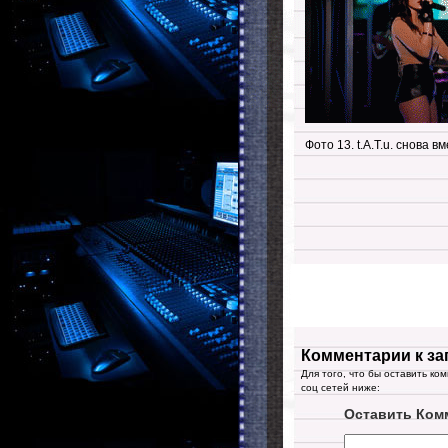
Фото 13. t.A.T.u. снова в
Комментарии к за
Для того, что бы оставить ко
соц сетей ниже:
Оставить Ком