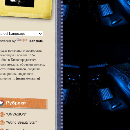
owered by
Translate
удия вокального мастерства
лександра Саранчи "AS-
udio" в Киеве предлагает
роки вокала
, обучение вокалу,
остановка голоса
, создание
анжировок, сведение и
астеринг
... (наши контакты)
Рубрики
"UNVASION"
"World Beauty Star"