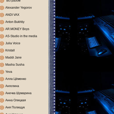
"Всі разом"
Alexander Yegorov
ANDI VAX
Anton Bukhtiy
AR.MONEY Boys
AS-Studio in the media
Julia Voice
Kristall
Maddi Jane
Masha Susha
Yeva
Алла Цёменко
Ангелина
Анечка Шумарина
Анна Олицкая
Аня Полищук