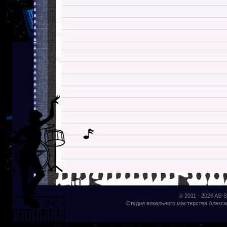
© 2011 - 2026
AS-S
Студия вокального мастерства Алекса