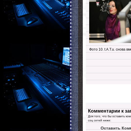
Фото 10. t.A.T.u. снова в
Комментарии к за
Для того, что бы оставить ко
соц сетей ниже:
Оставить Ком