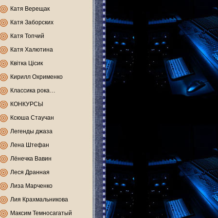
Катя Верещак
Катя Заборских
Катя Топчий
Катя Халютина
Квітка Цісик
Кирилл Охрименко
Классика рока…
КОНКУРСЫ
Ксюша Стаучан
Легенды джаза
Лена Штефан
Лёнечка Вавин
Леся Дранная
Лиза Марченко
Лия Крахмальникова
Максим Темносагатый