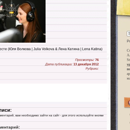
P
месте (Юля Волкова | Julia Volkova & Лена Катина | Lena Katina)
Ст
А
St
Просмотры:
76
Дата публикации:
13 декабря 2012
у
Рубрики:
п
ар
м
писи:
мментарий, вам необходимо зайти на сайт - для этого используйте кнопки
ментарий: