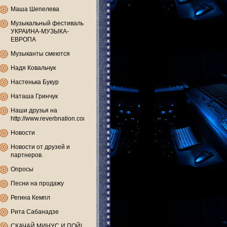
Маша Шепелева
Музыкальный фестиваль
УКРАИНА-МУЗЫКА-
ЕВРОПА
Музыканты смеются
Надя Ковальчук
Настенька Букур
Наташа Гринчук
Наши друзья на
http://www.reverbnation.com
Новости
Новости от друзей и
партнеров.
Опросы
Песни на продажу
Регина Кемпл
Рита Сабанадзе
СКАЧАЙ МИНУС И ПОЙ!