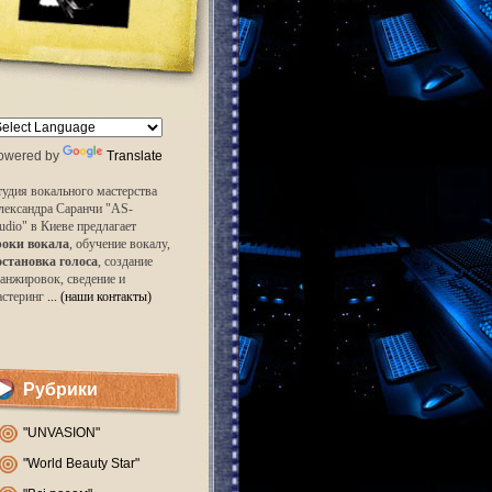
owered by
Translate
удия вокального мастерства
лександра Саранчи "AS-
udio" в Киеве предлагает
роки вокала
, обучение вокалу,
остановка голоса
, создание
анжировок, сведение и
астеринг
... (наши контакты)
Рубрики
"UNVASION"
"World Beauty Star"