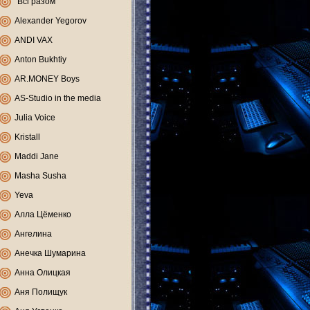
"Всі разом"
Alexander Yegorov
ANDI VAX
Anton Bukhtiy
AR.MONEY Boys
AS-Studio in the media
Julia Voice
Kristall
Maddi Jane
Masha Susha
Yeva
Алла Цёменко
Ангелина
Анечка Шумарина
Анна Олицкая
Аня Полищук