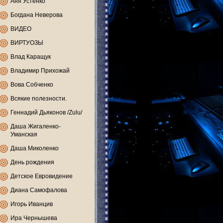
Аня Устенко
Богдана Неверова
ВИДЕО
ВИРТУОЗЫ
Влад Каращук
Владимир Прихожай
Вова Собченко
Всякие полезности.
Геннадий Дьяконов /Zulu/
Даша Жигаленко-
Уманская
Даша Миколенко
День рождения
Детское Евровидение
Диана Самофалова
Игорь Иванцив
Ира Чернышева