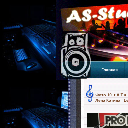
Главная
Теги
Т
Фото 10. t.A.T.u
Лена Катина | L