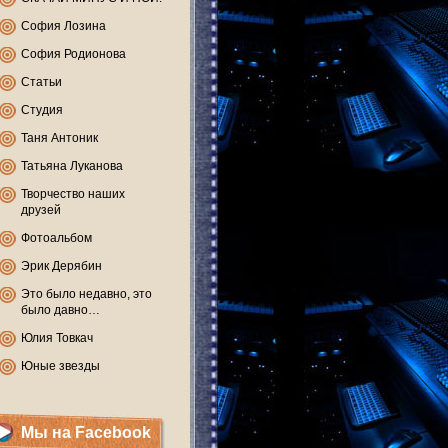
София Лозина
София Родионова
Статьи
Студия
Таня Антоник
Татьяна Луканова
Творчество наших
друзей
Фотоальбом
Эрик Дерябин
Это было недавно, это
было давно…
Юлия Товкач
Юные звезды
Мы на Facebook