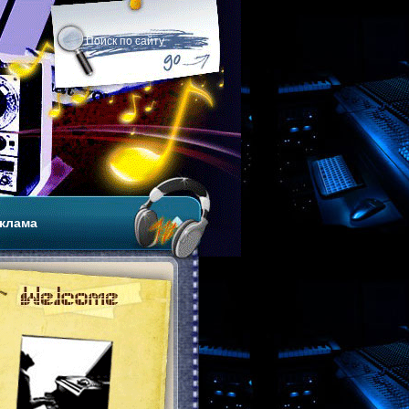
клама