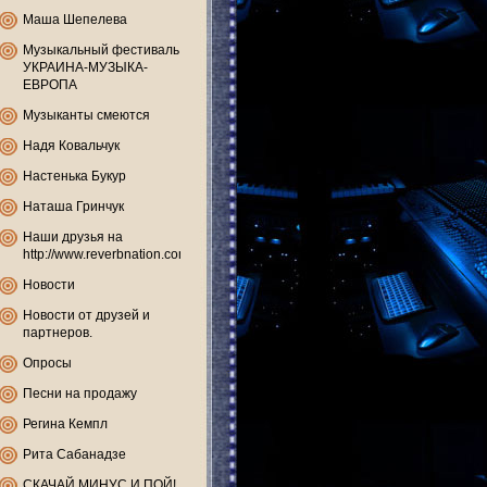
Маша Шепелева
Музыкальный фестиваль
УКРАИНА-МУЗЫКА-
ЕВРОПА
Музыканты смеются
Надя Ковальчук
Настенька Букур
Наташа Гринчук
Наши друзья на
http://www.reverbnation.com
Новости
Новости от друзей и
партнеров.
Опросы
Песни на продажу
Регина Кемпл
Рита Сабанадзе
СКАЧАЙ МИНУС И ПОЙ!