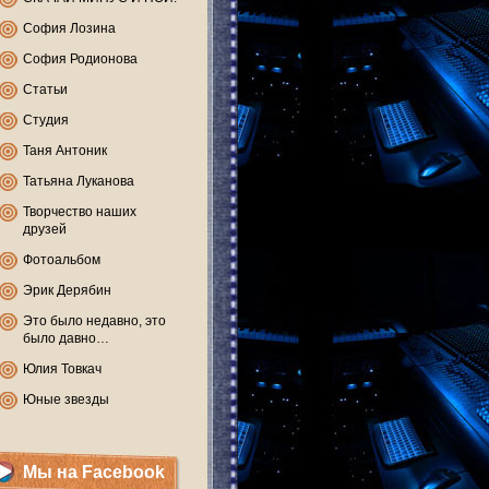
София Лозина
София Родионова
Статьи
Студия
Таня Антоник
Татьяна Луканова
Творчество наших
друзей
Фотоальбом
Эрик Дерябин
Это было недавно, это
было давно…
Юлия Товкач
Юные звезды
Мы на Facebook