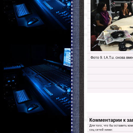
Фото 9. t.A.T.u. снова вм
Комментарии к за
Для того, что бы оставить ко
соц сетей ниже: