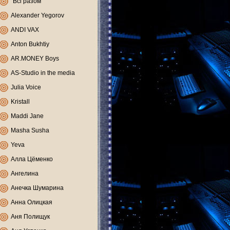
"Всі разом"
Alexander Yegorov
ANDI VAX
Anton Bukhtiy
AR.MONEY Boys
AS-Studio in the media
Julia Voice
Kristall
Maddi Jane
Masha Susha
Yeva
Алла Цёменко
Ангелина
Анечка Шумарина
Анна Олицкая
Аня Полищук