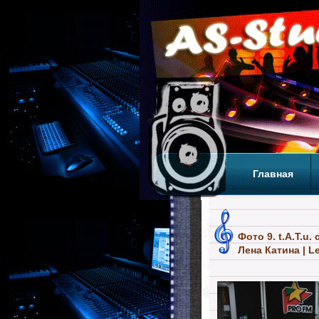
Главная
Теги
Т
Фото 9. t.A.T.u.
Лена Катина | L