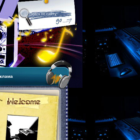
клама