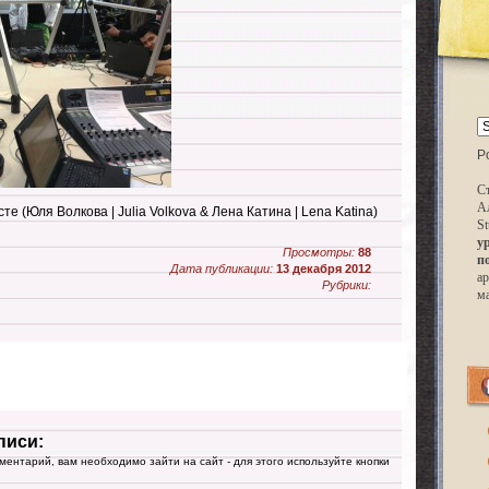
P
Ст
А
есте (Юля Волкова | Julia Volkova & Лена Катина | Lena Katina)
St
у
Просмотры:
88
п
Дата публикации:
13 декабря 2012
ар
Рубрики:
м
писи:
мментарий, вам необходимо зайти на сайт - для этого используйте кнопки