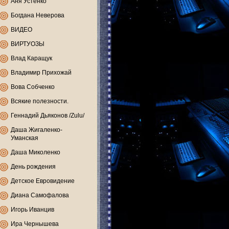
Аня Устенко
Богдана Неверова
ВИДЕО
ВИРТУОЗЫ
Влад Каращук
Владимир Прихожай
Вова Собченко
Всякие полезности.
Геннадий Дьяконов /Zulu/
Даша Жигаленко-
Уманская
Даша Миколенко
День рождения
Детское Евровидение
Диана Самофалова
Игорь Иванцив
Ира Чернышева