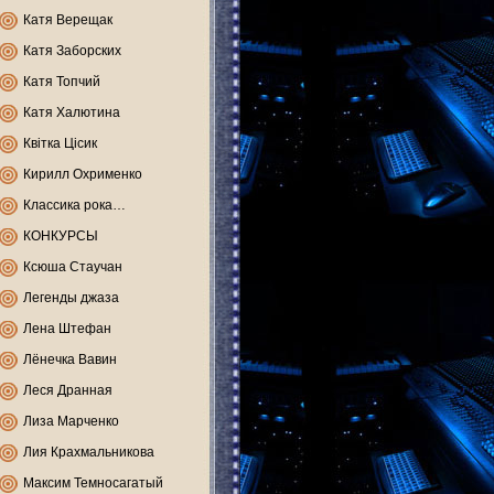
Катя Верещак
Катя Заборских
Катя Топчий
Катя Халютина
Квітка Цісик
Кирилл Охрименко
Классика рока…
КОНКУРСЫ
Ксюша Стаучан
Легенды джаза
Лена Штефан
Лёнечка Вавин
Леся Дранная
Лиза Марченко
Лия Крахмальникова
Максим Темносагатый