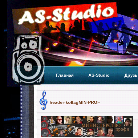
Главная
AS-Studio
Друзь
Теги
ТОП
header-kollagMIN-PROF