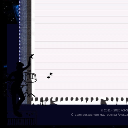
© 2011 - 2026
AS-S
Студия вокального мастерства Алекса