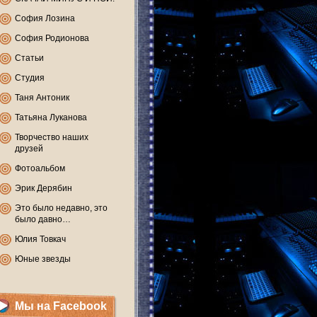
София Лозина
София Родионова
Статьи
Студия
Таня Антоник
Татьяна Луканова
Творчество наших
друзей
Фотоальбом
Эрик Дерябин
Это было недавно, это
было давно…
Юлия Товкач
Юные звезды
Мы на Facebook