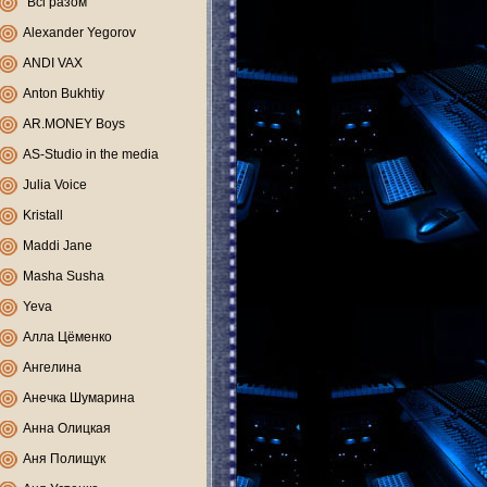
"Всі разом"
Alexander Yegorov
ANDI VAX
Anton Bukhtiy
AR.MONEY Boys
AS-Studio in the media
Julia Voice
Kristall
Maddi Jane
Masha Susha
Yeva
Алла Цёменко
Ангелина
Анечка Шумарина
Анна Олицкая
Аня Полищук