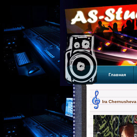
Главная
Теги
Т
Ira Chernusheva