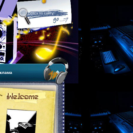
клама