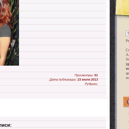
P
Ст
А
St
у
п
ар
Просмотры:
61
м
Дата публикации:
23 июля 2013
Рубрики:
писи: