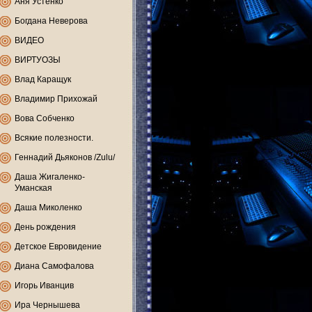
Аня Устенко
Богдана Неверова
ВИДЕО
ВИРТУОЗЫ
Влад Каращук
Владимир Прихожай
Вова Собченко
Всякие полезности.
Геннадий Дьяконов /Zulu/
Даша Жигаленко-
Уманская
Даша Миколенко
День рождения
Детское Евровидение
Диана Самофалова
Игорь Иванцив
Ира Чернышева