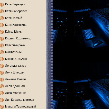
Катя Верещак
Катя Заборских
Катя Топчий
Катя Халютина
Квітка Цісик
Кирилл Охрименко
Классика рока…
КОНКУРСЫ
Ксюша Стаучан
Легенды джаза
Лена Штефан
Лёнечка Вавин
Леся Дранная
Лиза Марченко
Лия Крахмальникова
Максим Темносагатый