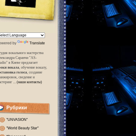
owered by
Translate
удия вокального мастерства
лександра Саранчи "AS-
udio" в Киеве предлагает
роки вокала
, обучение вокалу,
остановка голоса
, создание
анжировок, сведение и
астеринг
... (наши контакты)
Рубрики
"UNVASION"
"World Beauty Star"