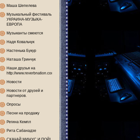
Маша Шепелева
Музыкальный фестиваль
УКРАИНА-МУЗЫКА-
ЕВРОПА
Музыканты смеются
Надя Ковальчук
Настенька Букур
Наташа Гринчук
Наши друзья на
http://www.reverbnation.com
Новости
Новости от друзей и
партнеров.
Опросы
Песни на продажу
Регина Кемпл
Рита Сабанадзе
СКАЧАЙ МИНУС И ПОЙ!