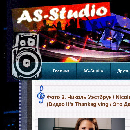
Главная
AS-Studio
Друзь
Теги
ТОП
Фото 3. Николь Уэстбрук / Nico
(Видео It’s Thanksgiving / Это 