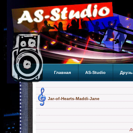
Главная
AS-Studio
Друзь
Теги
ТОП
Jar-of-Hearts-Maddi-Jane
Д