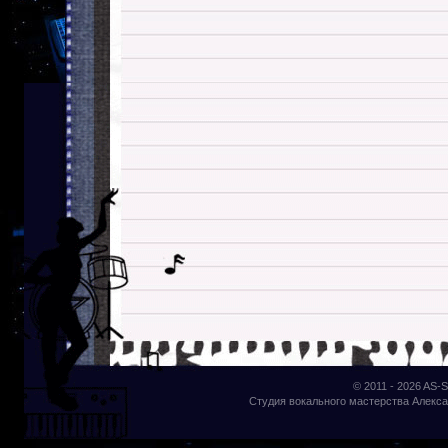
© 2011 - 2026
AS-S
Студия вокального мастерства Алекса