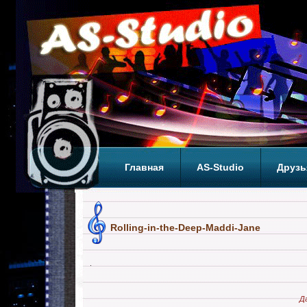
Главная
AS-Studio
Друзь
Теги
ТОП
Rolling-in-the-Deep-Maddi-Jane
Д