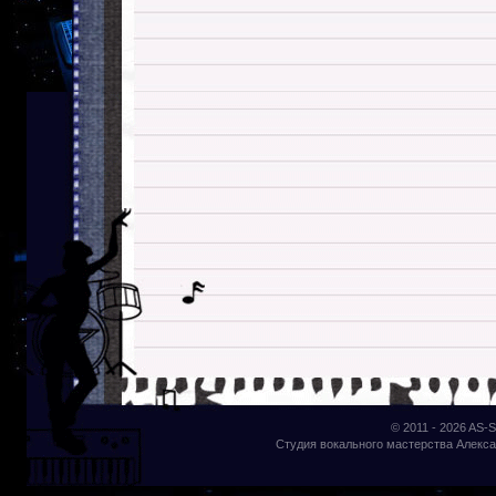
© 2011 - 2026
AS-S
Студия вокального мастерства Алекса