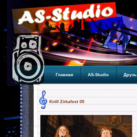
Главная
AS-Studio
Друзь
Теги
ТОП
Kirill Zirkafest 05