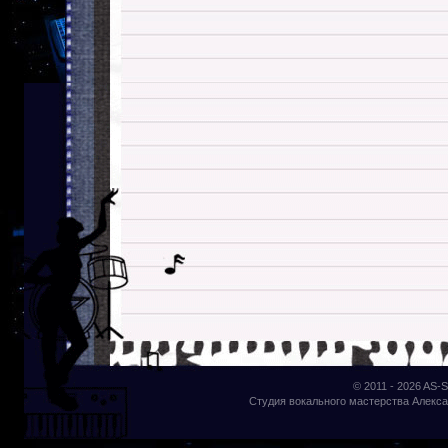
© 2011 - 2026
AS-S
Студия вокального мастерства Алекса