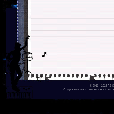
© 2011 - 2026
AS-S
Студия вокального мастерства Алекса