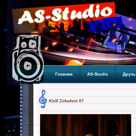
Главная
AS-Studio
Друзь
Теги
ТОП
Kirill Zirkafest 07