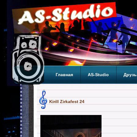
Главная
AS-Studio
Друзь
Теги
ТОП
Kirill Zirkafest 24