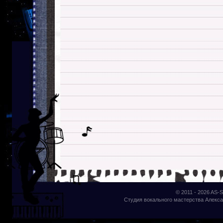
© 2011 - 2026
AS-S
Студия вокального мастерства Алекса