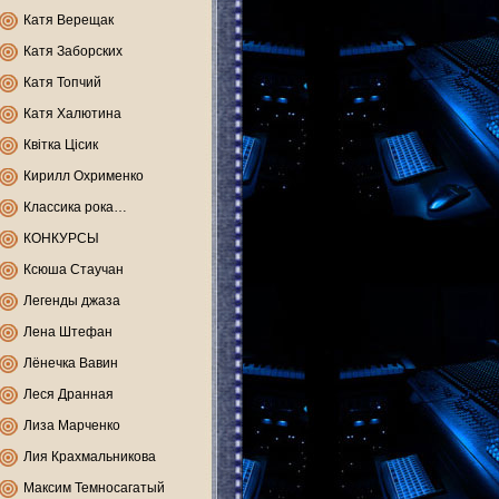
Катя Верещак
Катя Заборских
Катя Топчий
Катя Халютина
Квітка Цісик
Кирилл Охрименко
Классика рока…
КОНКУРСЫ
Ксюша Стаучан
Легенды джаза
Лена Штефан
Лёнечка Вавин
Леся Дранная
Лиза Марченко
Лия Крахмальникова
Максим Темносагатый