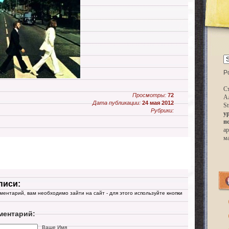
P
Ст
Просмотры:
72
А
Дата публикации:
24 мая 2012
St
Рубрики:
у
п
ар
м
писи:
мментарий, вам необходимо зайти на сайт - для этого используйте кнопки
ментарий:
Ваше Имя