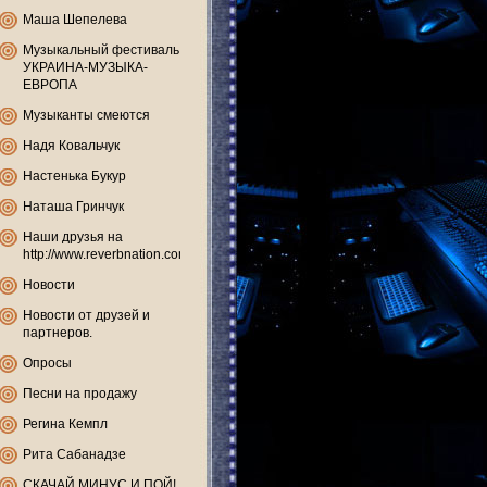
Маша Шепелева
Музыкальный фестиваль
УКРАИНА-МУЗЫКА-
ЕВРОПА
Музыканты смеются
Надя Ковальчук
Настенька Букур
Наташа Гринчук
Наши друзья на
http://www.reverbnation.com
Новости
Новости от друзей и
партнеров.
Опросы
Песни на продажу
Регина Кемпл
Рита Сабанадзе
СКАЧАЙ МИНУС И ПОЙ!