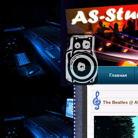
Главная
Теги
Т
The Beatles @ 