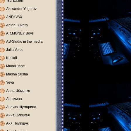
"Всі разом"
Alexander Yegorov
ANDI VAX
Anton Bukhtiy
AR.MONEY Boys
AS-Studio in the media
Julia Voice
Kristall
Maddi Jane
Masha Susha
Yeva
Алла Цёменко
Ангелина
Анечка Шумарина
Анна Олицкая
Аня Полищук