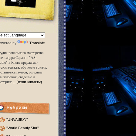
owered by
Translate
удия вокального мастерства
лександра Саранчи "AS-
udio" в Киеве предлагает
роки вокала
, обучение вокалу,
остановка голоса
, создание
анжировок, сведение и
астеринг
... (наши контакты)
Рубрики
"UNVASION"
"World Beauty Star"