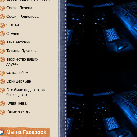
София Лозина
София Родионова
Статьи
Студия
Таня Антоник
Татьяна Луканова
Творчество наших
друзей
Фотоальбом
Эрик Дерябин
Это было недавно, это
было давно…
Юлия Товкач
Юные звезды
Мы на Facebook