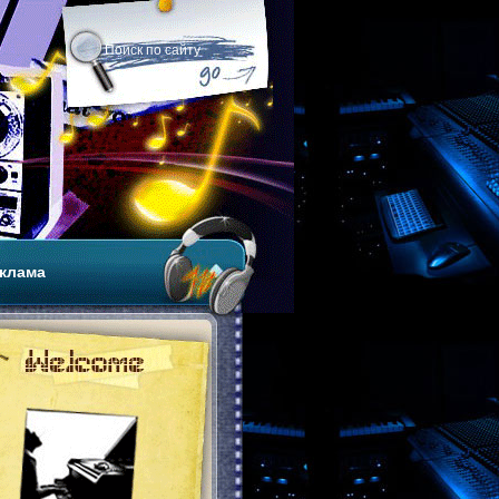
клама