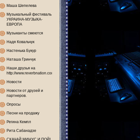
Маша Шепелева
Музыкальный фестиваль
УКРАИНА-МУЗЫКА-
ЕВРОПА
Музыканты смеются
Надя Ковальчук
Настенька Букур
Наташа Гринчук
Наши друзья на
http://www.reverbnation.com
Новости
Новости от друзей и
партнеров.
Опросы
Песни на продажу
Регина Кемпл
Рита Сабанадзе
СКАЧАЙ МИНУС И ПОЙ!