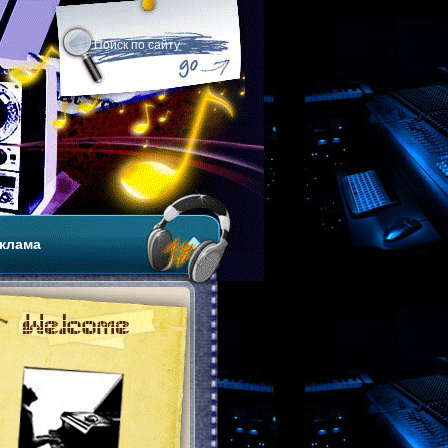
клама