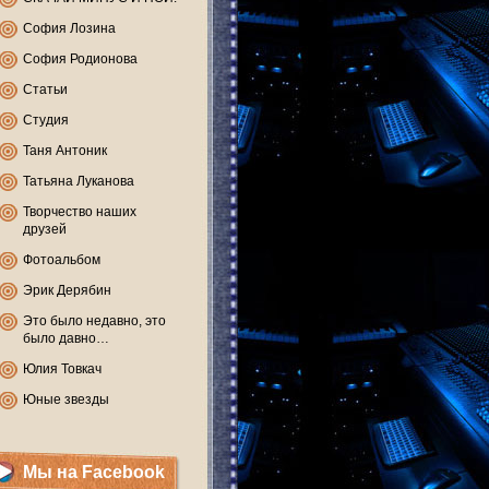
София Лозина
София Родионова
Статьи
Студия
Таня Антоник
Татьяна Луканова
Творчество наших
друзей
Фотоальбом
Эрик Дерябин
Это было недавно, это
было давно…
Юлия Товкач
Юные звезды
Мы на Facebook