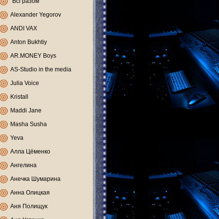
"Всі разом"
Alexander Yegorov
ANDI VAX
Anton Bukhtiy
AR.MONEY Boys
AS-Studio in the media
Julia Voice
Kristall
Maddi Jane
Masha Susha
Yeva
Алла Цёменко
Ангелина
Анечка Шумарина
Анна Олицкая
Аня Полищук