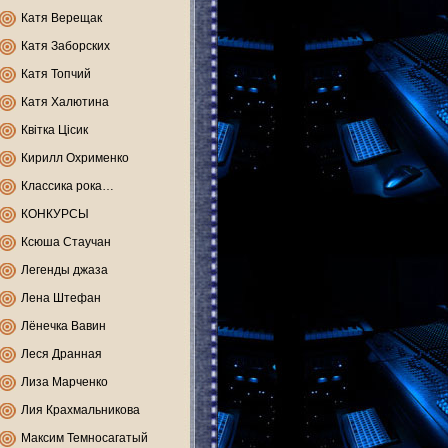
Катя Верещак
Катя Заборских
Катя Топчий
Катя Халютина
Квітка Цісик
Кирилл Охрименко
Классика рока…
КОНКУРСЫ
Ксюша Стаучан
Легенды джаза
Лена Штефан
Лёнечка Вавин
Леся Дранная
Лиза Марченко
Лия Крахмальникова
Максим Темносагатый