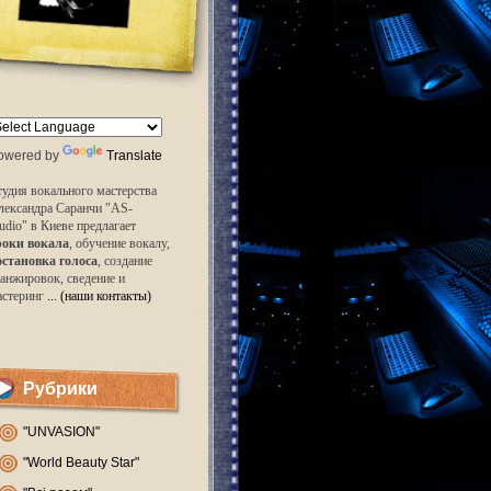
owered by
Translate
удия вокального мастерства
лександра Саранчи "AS-
udio" в Киеве предлагает
роки вокала
, обучение вокалу,
остановка голоса
, создание
анжировок, сведение и
астеринг
... (наши контакты)
Рубрики
"UNVASION"
"World Beauty Star"