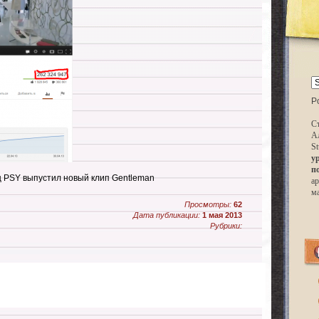
P
Ст
А
St
у
п
ц PSY выпустил новый клип Gentleman
ар
м
Просмотры:
62
Дата публикации:
1 мая 2013
Рубрики: