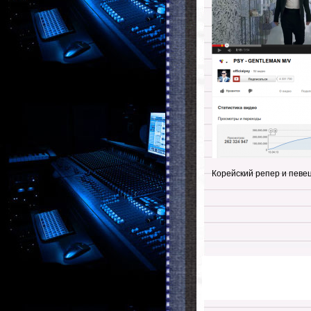
Корейский репер и певе