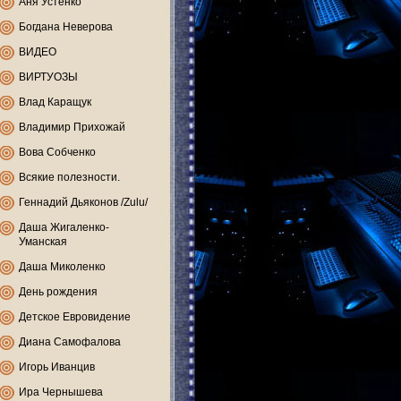
Аня Устенко
Богдана Неверова
ВИДЕО
ВИРТУОЗЫ
Влад Каращук
Владимир Прихожай
Вова Собченко
Всякие полезности.
Геннадий Дьяконов /Zulu/
Даша Жигаленко-
Уманская
Даша Миколенко
День рождения
Детское Евровидение
Диана Самофалова
Игорь Иванцив
Ира Чернышева