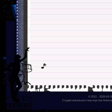
© 2011 - 2026
AS-S
Студия вокального мастерства Алекса