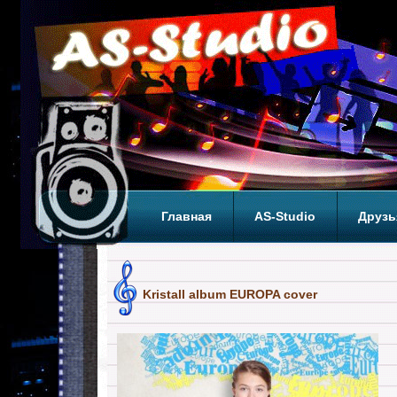
Главная
AS-Studio
Друзь
Теги
ТОП
Kristall album EUROPA cover