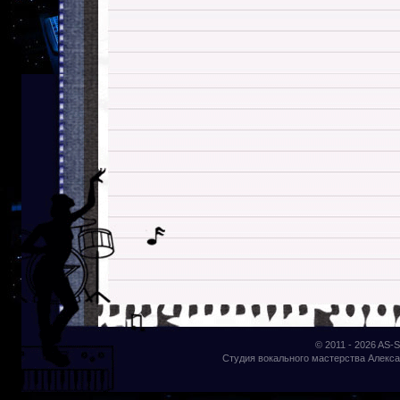
© 2011 - 2026
AS-S
Студия вокального мастерства Алекса