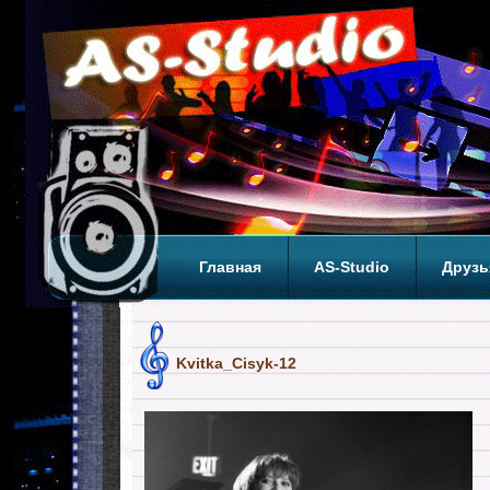
Главная
AS-Studio
Друзь
Теги
ТОП
Kvitka_Cisyk-12