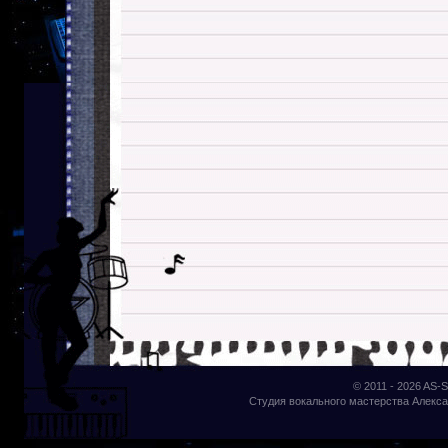
© 2011 - 2026
AS-S
Студия вокального мастерства Алекса