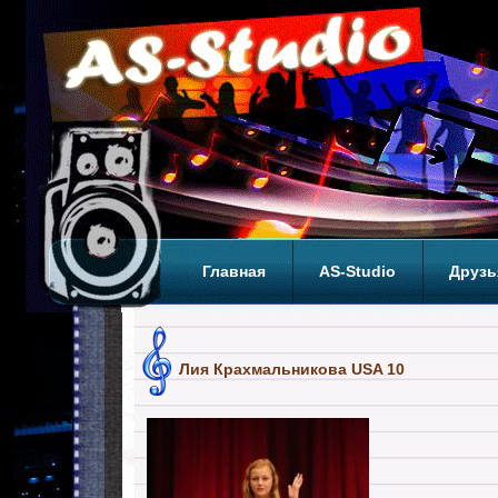
Главная
AS-Studio
Друзь
Теги
ТОП
Лия Крахмальникова USA 10