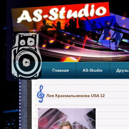
Главная
AS-Studio
Друзь
Теги
ТОП
Лия Крахмальникова USA 12