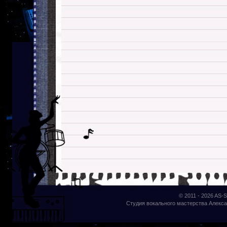
© 2011 - 2026
AS-S
Студия вокального мастерства Алекса