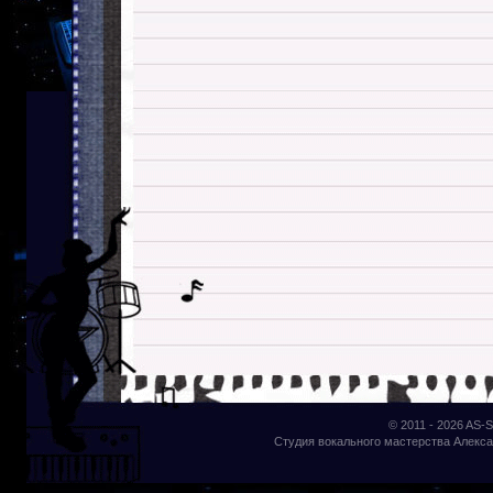
© 2011 - 2026
AS-S
Студия вокального мастерства Алекса