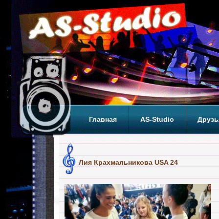
Главная
AS-Studio
Друзь
Теги
ТОП
Лия Крахмальникова USA 24