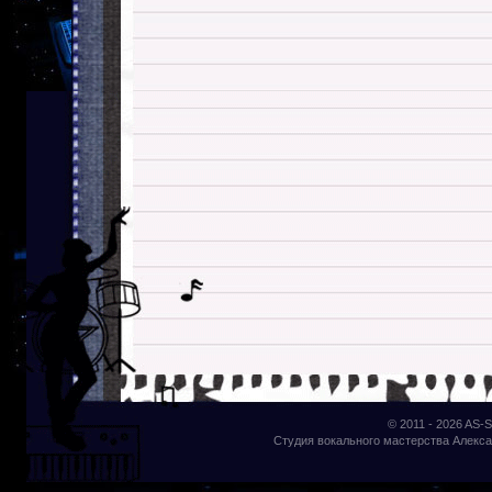
© 2011 - 2026
AS-S
Студия вокального мастерства Алекса