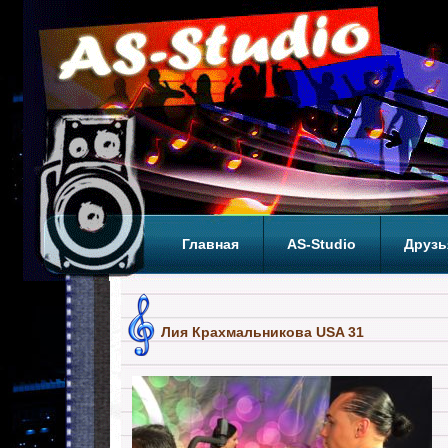
Главная
AS-Studio
Друзь
Теги
ТОП
Лия Крахмальникова USA 31