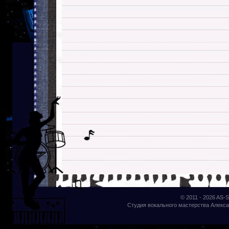
© 2011 - 2026
AS-S
Студия вокального мастерства Алекса