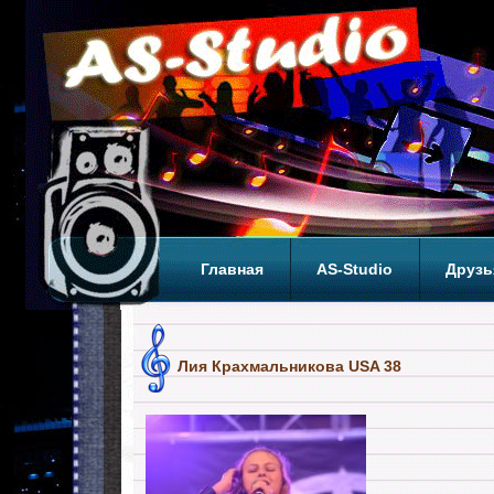
Главная
AS-Studio
Друзь
Теги
ТОП
Лия Крахмальникова USA 38