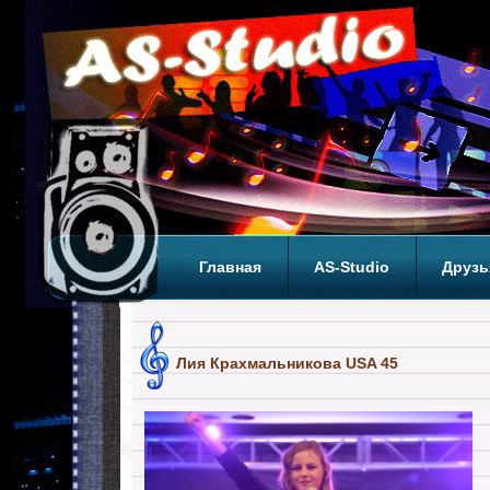
Главная
AS-Studio
Друзь
Теги
ТОП
Лия Крахмальникова USA 45