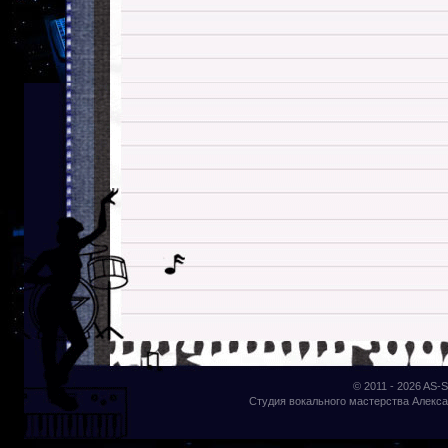
© 2011 - 2026
AS-S
Студия вокального мастерства Алекса