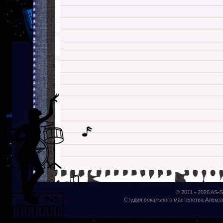
© 2011 - 2026
AS-S
Студия вокального мастерства Алекса