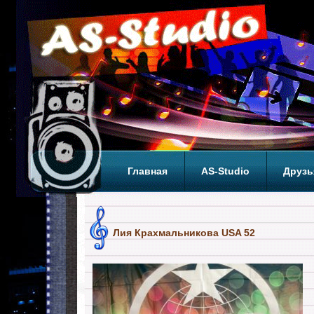
Главная
AS-Studio
Друзь
Теги
ТОП
Лия Крахмальникова USA 52