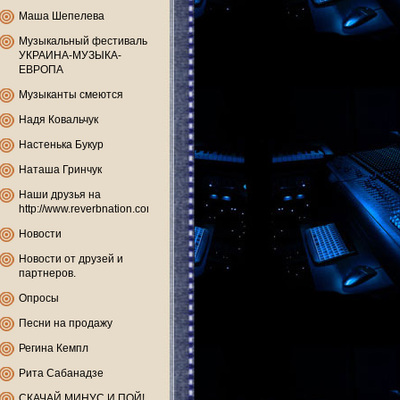
Маша Шепелева
Музыкальный фестиваль
УКРАИНА-МУЗЫКА-
ЕВРОПА
Музыканты смеются
Надя Ковальчук
Настенька Букур
Наташа Гринчук
Наши друзья на
http://www.reverbnation.com
Новости
Новости от друзей и
партнеров.
Опросы
Песни на продажу
Регина Кемпл
Рита Сабанадзе
СКАЧАЙ МИНУС И ПОЙ!