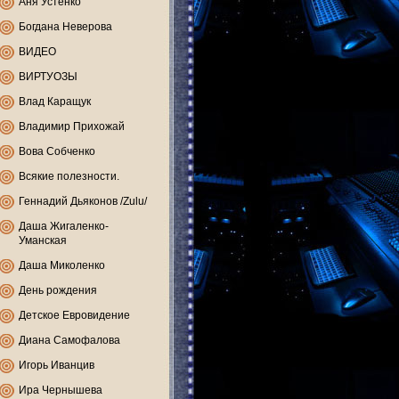
Аня Устенко
Богдана Неверова
ВИДЕО
ВИРТУОЗЫ
Влад Каращук
Владимир Прихожай
Вова Собченко
Всякие полезности.
Геннадий Дьяконов /Zulu/
Даша Жигаленко-
Уманская
Даша Миколенко
День рождения
Детское Евровидение
Диана Самофалова
Игорь Иванцив
Ира Чернышева