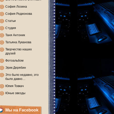
София Лозина
София Родионова
Статьи
Студия
Таня Антоник
Татьяна Луканова
Творчество наших
друзей
Фотоальбом
Эрик Дерябин
Это было недавно, это
было давно…
Юлия Товкач
Юные звезды
Мы на Facebook