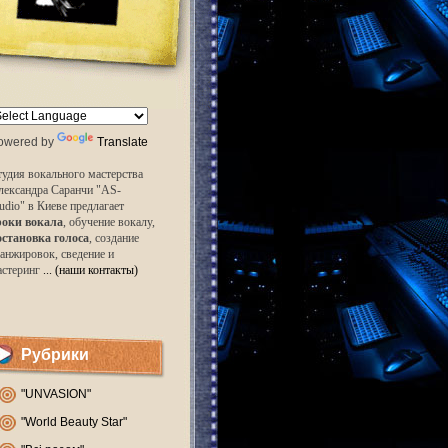
owered by
Translate
удия вокального мастерства
лександра Саранчи "AS-
udio" в Киеве предлагает
роки вокала
, обучение вокалу,
остановка голоса
, создание
анжировок, сведение и
астеринг
... (наши контакты)
Рубрики
"UNVASION"
"World Beauty Star"