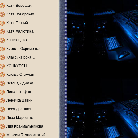
Катя Верещак
Катя Заборских
Катя Топчий
Катя Халютина
Квітка Цісик
Кирилл Охрименко
Классика рока…
КОНКУРСЫ
Ксюша Стаучан
Легенды джаза
Лена Штефан
Лёнечка Вавин
Леся Дранная
Лиза Марченко
Лия Крахмальникова
Максим Темносагатый