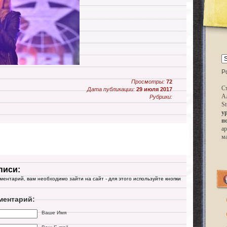
P
Просмотры:
72
Ст
Дата публикации:
29 июля 2017
А
Рубрики:
St
у
п
ар
м
писи:
мментарий, вам необходимо зайти на сайт - для этого используйте кнопки
ментарий:
Ваше Имя