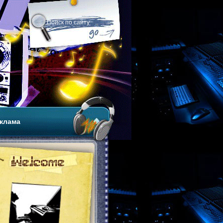
клама