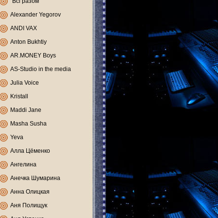
"Всі разом"
Alexander Yegorov
ANDI VAX
Anton Bukhtiy
AR.MONEY Boys
AS-Studio in the media
Julia Voice
Kristall
Maddi Jane
Masha Susha
Yeva
Алла Цёменко
Ангелина
Анечка Шумарина
Анна Олицкая
Аня Полищук