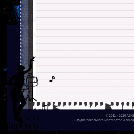
© 2011 - 2026
AS-S
Студия вокального мастерства Алекса