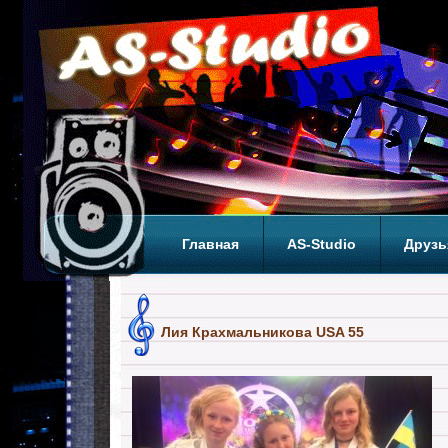
Главная
AS-Studio
Друзь
Теги
ТОП
Лия Крахмальникова USA 55