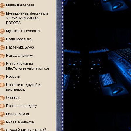
Маша Шепелева
Музыкальный фестиваль
УКРАИНА-МУЗЫКА-
ЕВРОПА
Музыканты смеются
Надя Ковальчук
Настенька Букур
Наташа Гринчук
Наши друзья на
http://www.reverbnation.com
Новости
Новости от друзей и
партнеров.
Опросы
Песни на продажу
Регина Кемпл
Рита Сабанадзе
СКАЧАЙ МИНУС И ПОЙ!