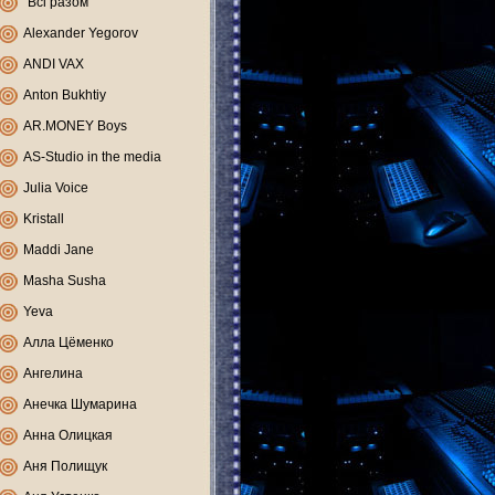
"Всі разом"
Alexander Yegorov
ANDI VAX
Anton Bukhtiy
AR.MONEY Boys
AS-Studio in the media
Julia Voice
Kristall
Maddi Jane
Masha Susha
Yeva
Алла Цёменко
Ангелина
Анечка Шумарина
Анна Олицкая
Аня Полищук