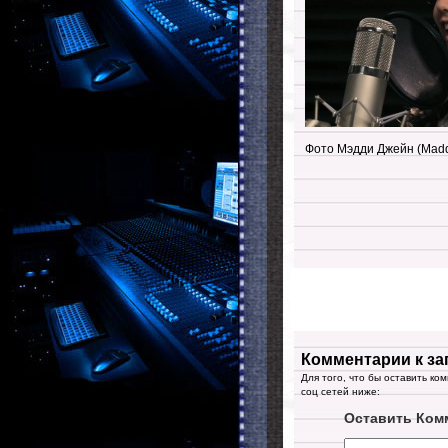
Фото Мэдди Джейн (Maddi
Комментарии к за
Для того, что бы оставить ко
соц сетей ниже:
Оставить Ком