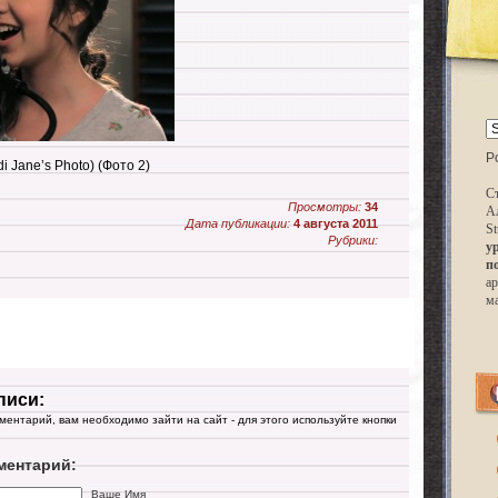
P
 Jane’s Photo) (Фото 2)
Ст
Просмотры:
34
А
Дата публикации:
4 августа 2011
St
Рубрики:
у
п
ар
м
писи:
мментарий, вам необходимо зайти на сайт - для этого используйте кнопки
ментарий:
Ваше Имя