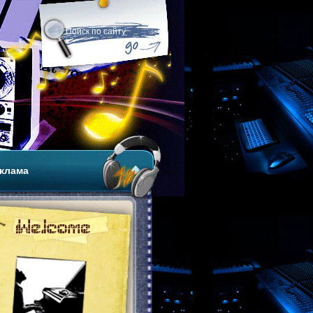
клама