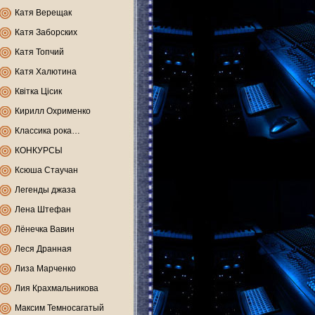
Катя Верещак
Катя Заборских
Катя Топчий
Катя Халютина
Квітка Цісик
Кирилл Охрименко
Классика рока…
КОНКУРСЫ
Ксюша Стаучан
Легенды джаза
Лена Штефан
Лёнечка Вавин
Леся Дранная
Лиза Марченко
Лия Крахмальникова
Максим Темносагатый