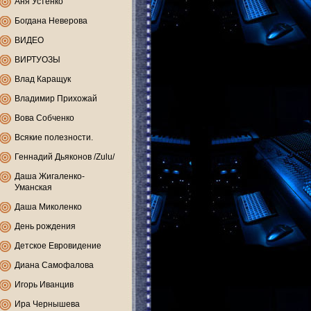
Аня Устенко
Богдана Неверова
ВИДЕО
ВИРТУОЗЫ
Влад Каращук
Владимир Прихожай
Вова Собченко
Всякие полезности.
Геннадий Дьяконов /Zulu/
Даша Жигаленко-
Уманская
Даша Миколенко
День рождения
Детское Евровидение
Диана Самофалова
Игорь Иванцив
Ира Чернышева