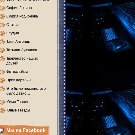
София Лозина
София Родионова
Статьи
Студия
Таня Антоник
Татьяна Луканова
Творчество наших
друзей
Фотоальбом
Эрик Дерябин
Это было недавно, это
было давно…
Юлия Товкач
Юные звезды
Мы на Facebook