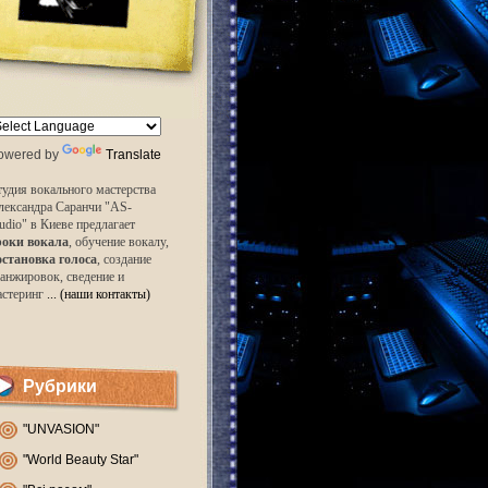
owered by
Translate
удия вокального мастерства
лександра Саранчи "AS-
udio" в Киеве предлагает
роки вокала
, обучение вокалу,
остановка голоса
, создание
анжировок, сведение и
астеринг
... (наши контакты)
Рубрики
"UNVASION"
"World Beauty Star"