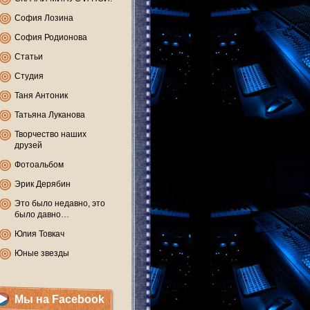
София Лозина
София Родионова
Статьи
Студия
Таня Антоник
Татьяна Луканова
Творчество наших
друзей
Фотоальбом
Эрик Дерябин
Это было недавно, это
было давно…
Юлия Товкач
Юные звезды
Мы на Facebook