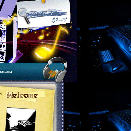
клама