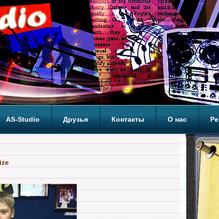
AS-Studio
Друзья
Контакты
О нас
Ре
ОП
ize