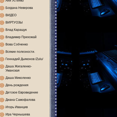
Аня Устенко
Богдана Неверова
ВИДЕО
ВИРТУОЗЫ
Влад Каращук
Владимир Прихожай
Вова Собченко
Всякие полезности.
Геннадий Дьяконов /Zulu/
Даша Жигаленко-
Уманская
Даша Миколенко
День рождения
Детское Евровидение
Диана Самофалова
Игорь Иванцив
Ира Чернышева