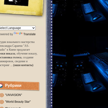
owered by
Translate
удия вокального мастерства
лександра Саранчи "AS-
udio" в Киеве предлагает
роки вокала
, обучение вокалу,
остановка голоса
, создание
анжировок, сведение и
астеринг
... (наши контакты)
Рубрики
"UNVASION"
"World Beauty Star"