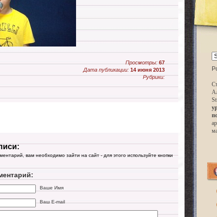
Просмотры:
67
P
Дата публикации:
14 июня 2013
Рубрики:
Ст
А
St
у
п
ар
м
писи:
мментарий, вам необходимо зайти на сайт - для этого используйте кнопки
ментарий:
Ваше Имя
Ваш E-mail