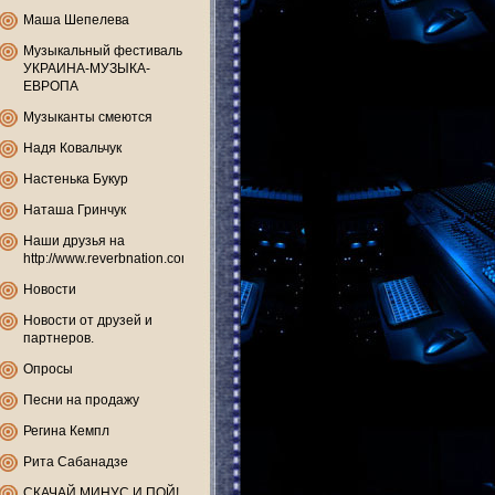
Маша Шепелева
Музыкальный фестиваль
УКРАИНА-МУЗЫКА-
ЕВРОПА
Музыканты смеются
Надя Ковальчук
Настенька Букур
Наташа Гринчук
Наши друзья на
http://www.reverbnation.com
Новости
Новости от друзей и
партнеров.
Опросы
Песни на продажу
Регина Кемпл
Рита Сабанадзе
СКАЧАЙ МИНУС И ПОЙ!