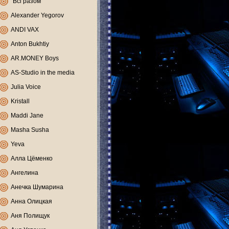
"Всі разом"
Alexander Yegorov
ANDI VAX
Anton Bukhtiy
AR.MONEY Boys
AS-Studio in the media
Julia Voice
Kristall
Maddi Jane
Masha Susha
Yeva
Алла Цёменко
Ангелина
Анечка Шумарина
Анна Олицкая
Аня Полищук