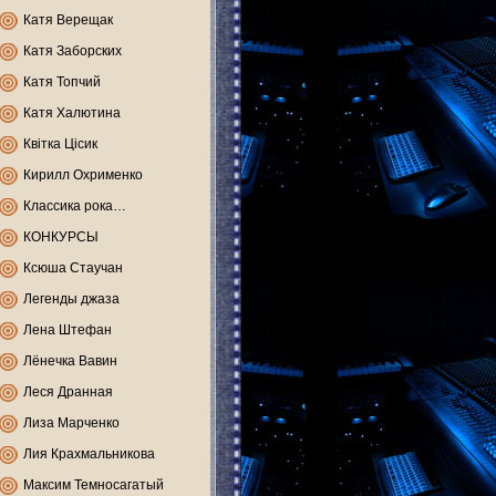
Катя Верещак
Катя Заборских
Катя Топчий
Катя Халютина
Квітка Цісик
Кирилл Охрименко
Классика рока…
КОНКУРСЫ
Ксюша Стаучан
Легенды джаза
Лена Штефан
Лёнечка Вавин
Леся Дранная
Лиза Марченко
Лия Крахмальникова
Максим Темносагатый