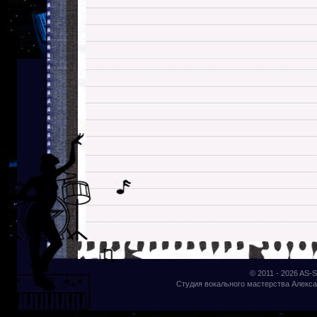
© 2011 - 2026
AS-S
Студия вокального мастерства Алекса