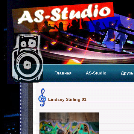
Главная
AS-Studio
Друзь
Теги
ТОП
Lindsey Stirling 01