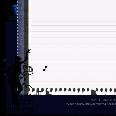
© 2011 - 2026
AS-S
Студия вокального мастерства Алекса