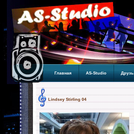
Главная
AS-Studio
Друзь
Теги
ТОП
Lindsey Stirling 04