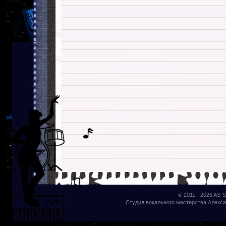
© 2011 - 2026
AS-S
Студия вокального мастерства Алекса