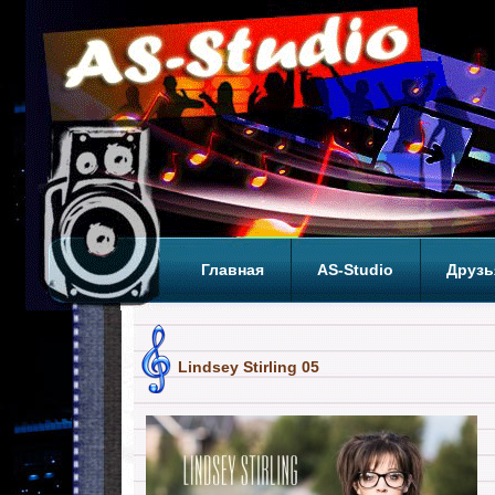
Главная
AS-Studio
Друзь
Теги
ТОП
Lindsey Stirling 05