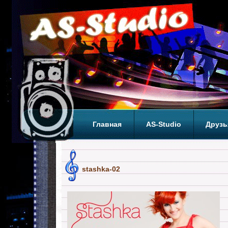
Главная
AS-Studio
Друзь
Теги
ТОП
stashka-02