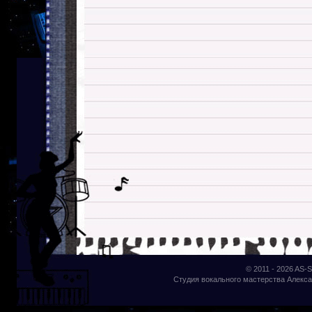
© 2011 - 2026
AS-S
Студия вокального мастерства Алекса