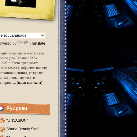
owered by
Translate
удия вокального мастерства
лександра Саранчи "AS-
udio" в Киеве предлагает
роки вокала
, обучение вокалу,
остановка голоса
, создание
анжировок, сведение и
астеринг
... (наши контакты)
Рубрики
"UNVASION"
"World Beauty Star"