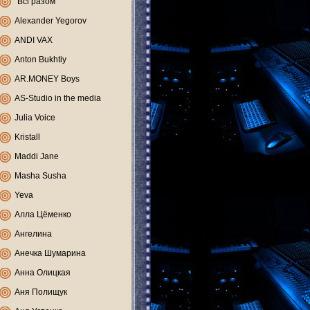
"Всі разом"
Alexander Yegorov
ANDI VAX
Anton Bukhtiy
AR.MONEY Boys
AS-Studio in the media
Julia Voice
Kristall
Maddi Jane
Masha Susha
Yeva
Алла Цёменко
Ангелина
Анечка Шумарина
Анна Олицкая
Аня Полищук