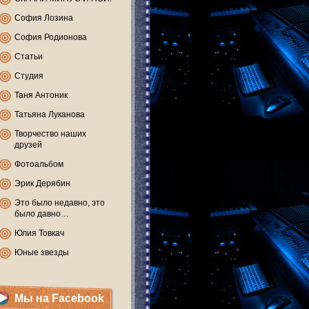
София Лозина
София Родионова
Статьи
Студия
Таня Антоник
Татьяна Луканова
Творчество наших
друзей
Фотоальбом
Эрик Дерябин
Это было недавно, это
было давно…
Юлия Товкач
Юные звезды
Мы на Facebook