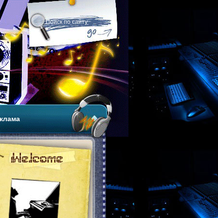
клама