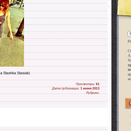
P
Ст
А
St
у
п
a Stashka Stasiak)
ар
м
Просмотры:
61
Дата публикации:
1 июня 2013
Рубрики: