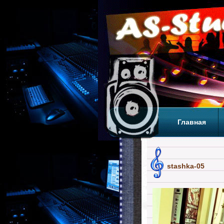
Главная
Теги
Т
stashka-05