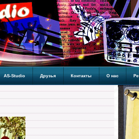
AS-Studio
Друзья
Контакты
О нас
Ре
ОП