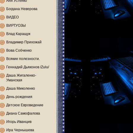
Аня Устенко
Богдана Неверова
ВИДЕО
ВИРТУОЗЫ
Влад Каращук
Владимир Прихожай
Вова Собченко
Всякие полезности.
Геннадий Дьяконов /Zulu/
Даша Жигаленко-
Уманская
Даша Миколенко
День рождения
Детское Евровидение
Диана Самофалова
Игорь Иванцив
Ира Чернышева