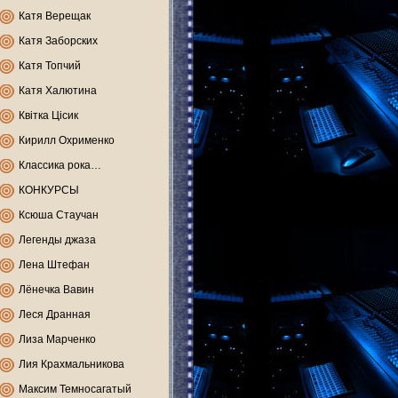
Катя Верещак
Катя Заборских
Катя Топчий
Катя Халютина
Квітка Цісик
Кирилл Охрименко
Классика рока…
КОНКУРСЫ
Ксюша Стаучан
Легенды джаза
Лена Штефан
Лёнечка Вавин
Леся Дранная
Лиза Марченко
Лия Крахмальникова
Максим Темносагатый