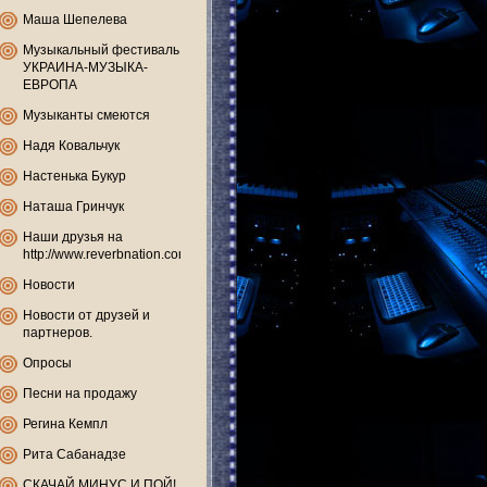
Маша Шепелева
Музыкальный фестиваль
УКРАИНА-МУЗЫКА-
ЕВРОПА
Музыканты смеются
Надя Ковальчук
Настенька Букур
Наташа Гринчук
Наши друзья на
http://www.reverbnation.com
Новости
Новости от друзей и
партнеров.
Опросы
Песни на продажу
Регина Кемпл
Рита Сабанадзе
СКАЧАЙ МИНУС И ПОЙ!