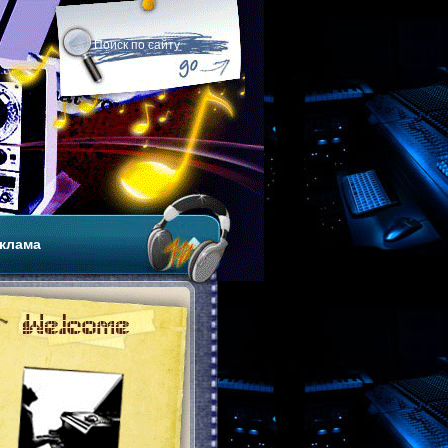
клама