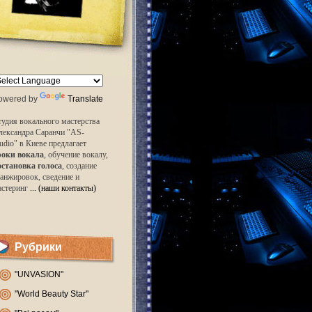
owered by
Translate
удия вокального мастерства
лександра Саранчи "AS-
udio" в Киеве предлагает
роки вокала
, обучение вокалу,
остановка голоса
, создание
анжировок, сведение и
астеринг
... (наши контакты)
Рубрики
"UNVASION"
"World Beauty Star"