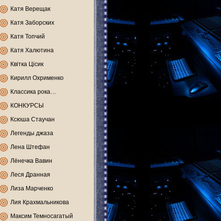
Катя Верещак
Катя Заборских
Катя Топчий
Катя Халютина
Квітка Цісик
Кирилл Охрименко
Классика рока…
КОНКУРСЫ
Ксюша Стаучан
Легенды джаза
Лена Штефан
Лёнечка Вавин
Леся Дранная
Лиза Марченко
Лия Крахмальникова
Максим Темносагатый