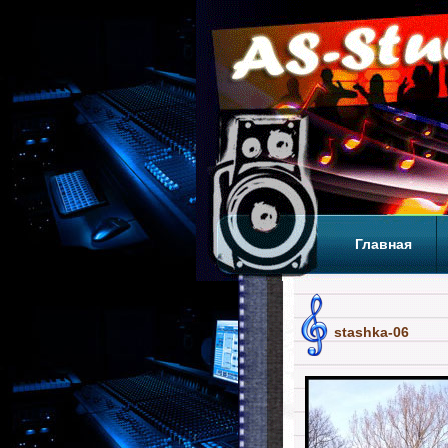
Главная
Теги
Т
stashka-06