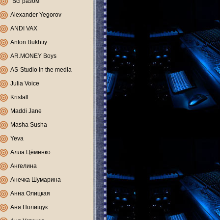
"Всі разом"
Alexander Yegorov
ANDI VAX
Anton Bukhtiy
AR.MONEY Boys
AS-Studio in the media
Julia Voice
Kristall
Maddi Jane
Masha Susha
Yeva
Алла Цёменко
Ангелина
Анечка Шумарина
Анна Олицкая
Аня Полищук