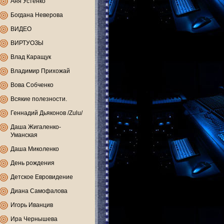
Аня Устенко
Богдана Неверова
ВИДЕО
ВИРТУОЗЫ
Влад Каращук
Владимир Прихожай
Вова Собченко
Всякие полезности.
Геннадий Дьяконов /Zulu/
Даша Жигаленко-
Уманская
Даша Миколенко
День рождения
Детское Евровидение
Диана Самофалова
Игорь Иванцив
Ира Чернышева