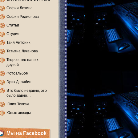
София Лозина
София Родионова
Статьи
Студия
Таня Антоник
Татьяна Луканова
Творчество наших
друзей
Фотоальбом
Эрик Дерябин
Это было недавно, это
было давно…
Юлия Товкач
Юные звезды
Мы на Facebook