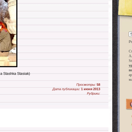
P
Ст
А
St
у
п
a Stashka Stasiak)
ар
м
Просмотры:
58
Дата публикации:
1 июня 2013
Рубрики: