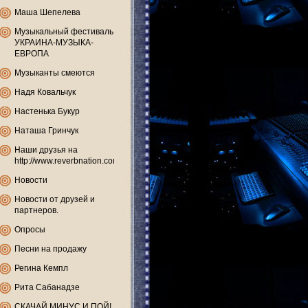
Маша Шепелева
Музыкальный фестиваль
УКРАИНА-МУЗЫКА-
ЕВРОПА
Музыканты смеются
Надя Ковальчук
Настенька Букур
Наташа Гринчук
Наши друзья на
http://www.reverbnation.com
Новости
Новости от друзей и
партнеров.
Опросы
Песни на продажу
Регина Кемпл
Рита Сабанадзе
СКАЧАЙ МИНУС И ПОЙ!