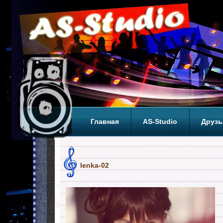
Главная
AS-Studio
Друзь
Теги
ТОП
lenka-02