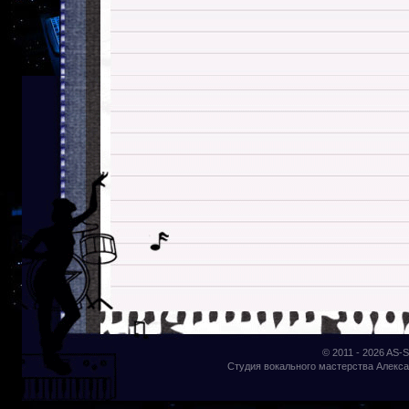
© 2011 - 2026
AS-S
Студия вокального мастерства Алекса