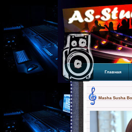
Главная
Теги
Т
Masha Susha Bog