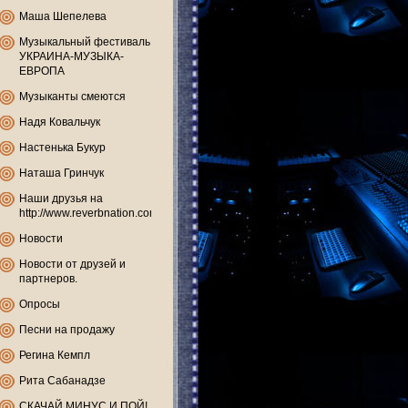
Маша Шепелева
Музыкальный фестиваль
УКРАИНА-МУЗЫКА-
ЕВРОПА
Музыканты смеются
Надя Ковальчук
Настенька Букур
Наташа Гринчук
Наши друзья на
http://www.reverbnation.com
Новости
Новости от друзей и
партнеров.
Опросы
Песни на продажу
Регина Кемпл
Рита Сабанадзе
СКАЧАЙ МИНУС И ПОЙ!