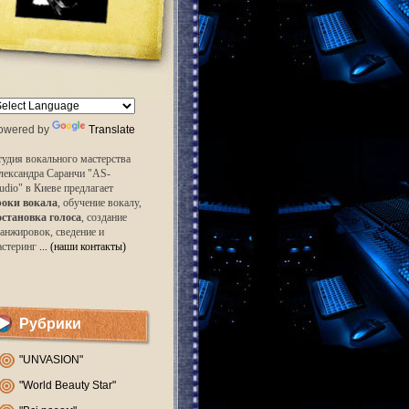
owered by
Translate
удия вокального мастерства
лександра Саранчи "AS-
udio" в Киеве предлагает
роки вокала
, обучение вокалу,
остановка голоса
, создание
анжировок, сведение и
астеринг
... (наши контакты)
Рубрики
"UNVASION"
"World Beauty Star"