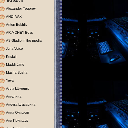
"Всі разом"
Alexander Yegorov
ANDI VAX
Anton Bukhtiy
AR.MONEY Boys
AS-Studio in the media
Julia Voice
Kristall
Maddi Jane
Masha Susha
Yeva
Алла Цёменко
Ангелина
Анечка Шумарина
Анна Олицкая
Аня Полищук