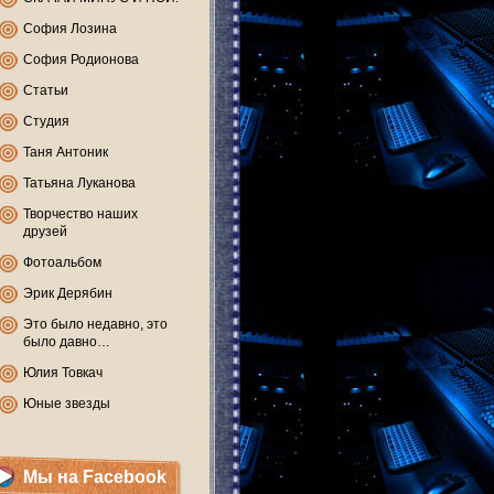
София Лозина
София Родионова
Статьи
Студия
Таня Антоник
Татьяна Луканова
Творчество наших
друзей
Фотоальбом
Эрик Дерябин
Это было недавно, это
было давно…
Юлия Товкач
Юные звезды
Мы на Facebook