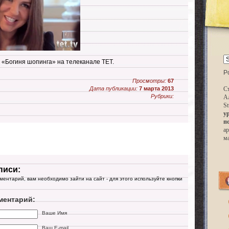
«Богиня шопинга» на телеканале ТЕТ.
P
Просмотры:
67
Дата публикации:
7 марта 2013
Ст
Рубрики:
А
St
у
п
ар
м
писи:
мментарий, вам необходимо зайти на сайт - для этого используйте кнопки
ментарий:
Ваше Имя
Ваш E-mail