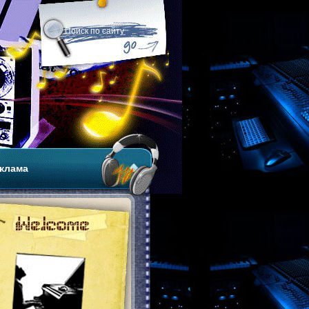
клама