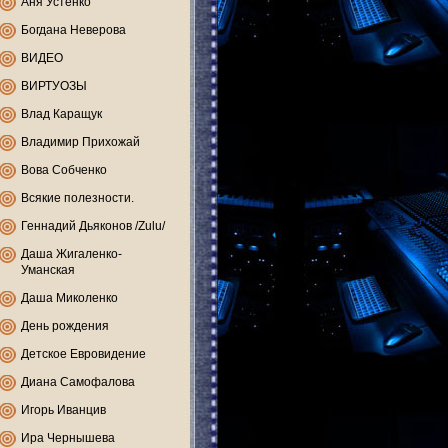
Аня Устенко
Богдана Неверова
ВИДЕО
ВИРТУОЗЫ
Влад Каращук
Владимир Прихожай
Вова Собченко
Всякие полезности.
Геннадий Дьяконов /Zulu/
Даша Жигаленко-
Уманская
Даша Миколенко
День рождения
Детское Евровидение
Диана Самофалова
Игорь Иванцив
Ира Чернышева