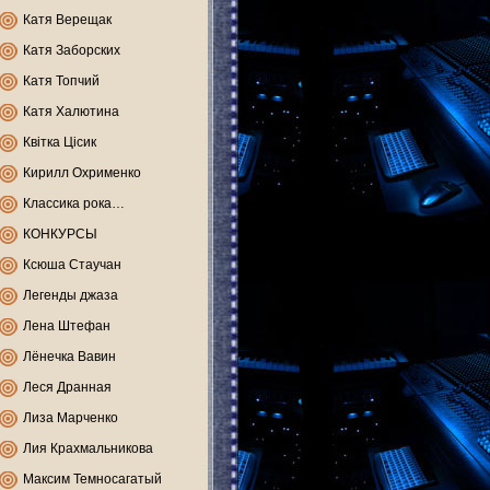
Катя Верещак
Катя Заборских
Катя Топчий
Катя Халютина
Квітка Цісик
Кирилл Охрименко
Классика рока…
КОНКУРСЫ
Ксюша Стаучан
Легенды джаза
Лена Штефан
Лёнечка Вавин
Леся Дранная
Лиза Марченко
Лия Крахмальникова
Максим Темносагатый