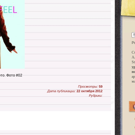
P
Ст
А
St
у
п
о. Фото #02
ар
м
Просмотры:
59
Дата публикации:
22 октября 2012
Рубрики: