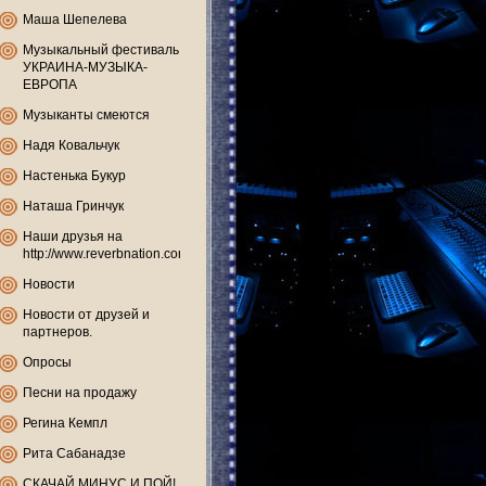
Маша Шепелева
Музыкальный фестиваль
УКРАИНА-МУЗЫКА-
ЕВРОПА
Музыканты смеются
Надя Ковальчук
Настенька Букур
Наташа Гринчук
Наши друзья на
http://www.reverbnation.com
Новости
Новости от друзей и
партнеров.
Опросы
Песни на продажу
Регина Кемпл
Рита Сабанадзе
СКАЧАЙ МИНУС И ПОЙ!