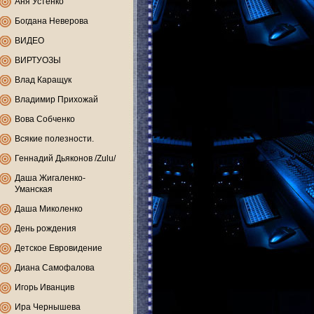
Аня Устенко
Богдана Неверова
ВИДЕО
ВИРТУОЗЫ
Влад Каращук
Владимир Прихожай
Вова Собченко
Всякие полезности.
Геннадий Дьяконов /Zulu/
Даша Жигаленко-
Уманская
Даша Миколенко
День рождения
Детское Евровидение
Диана Самофалова
Игорь Иванцив
Ира Чернышева