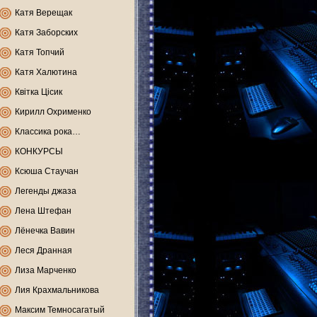
Катя Верещак
Катя Заборских
Катя Топчий
Катя Халютина
Квітка Цісик
Кирилл Охрименко
Классика рока…
КОНКУРСЫ
Ксюша Стаучан
Легенды джаза
Лена Штефан
Лёнечка Вавин
Леся Дранная
Лиза Марченко
Лия Крахмальникова
Максим Темносагатый