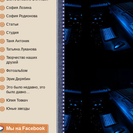
София Лозина
София Родионова
Статьи
Студия
Таня Антоник
Татьяна Луканова
Творчество наших
друзей
Фотоальбом
Эрик Дерябин
Это было недавно, это
было давно…
Юлия Товкач
Юные звезды
Мы на Facebook