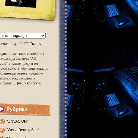
owered by
Translate
удия вокального мастерства
лександра Саранчи "AS-
udio" в Киеве предлагает
роки вокала
, обучение вокалу,
остановка голоса
, создание
анжировок, сведение и
астеринг
... (наши контакты)
Рубрики
"UNVASION"
"World Beauty Star"