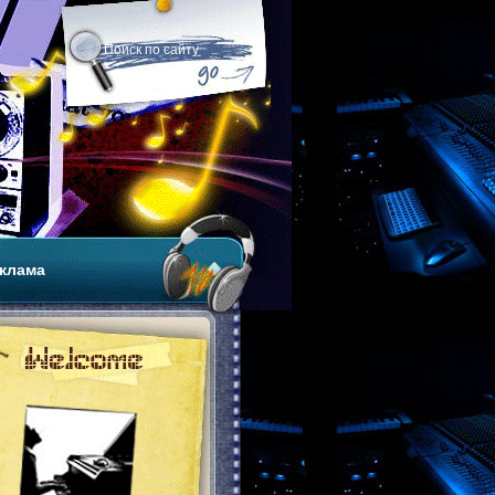
клама