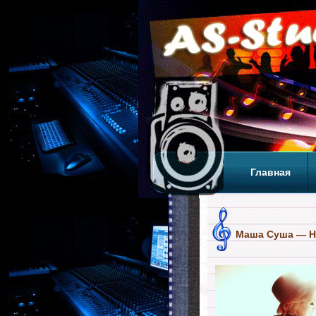
Главная
Теги
Т
Маша Суша — Н