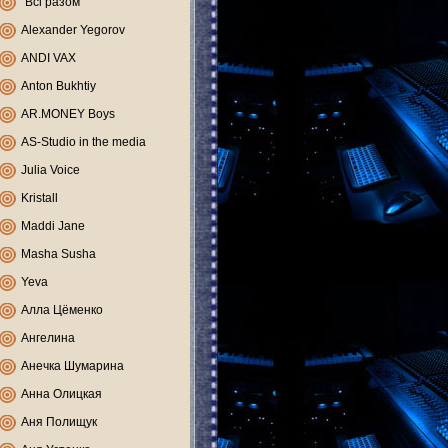
"Всі разом"
Alexander Yegorov
ANDI VAX
Anton Bukhtiy
AR.MONEY Boys
AS-Studio in the media
Julia Voice
Kristall
Maddi Jane
Masha Susha
Yeva
Алла Цёменко
Ангелина
Анечка Шумарина
Анна Олицкая
Аня Полищук