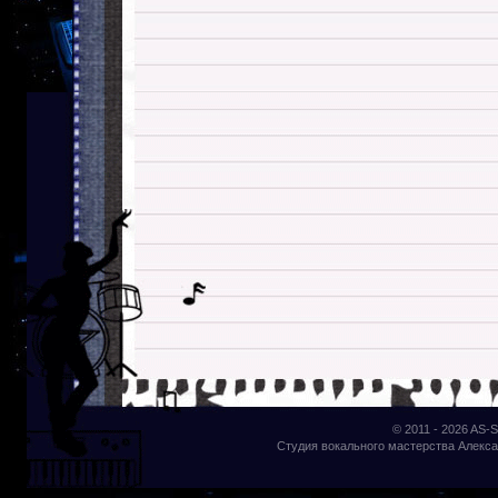
© 2011 - 2026
AS-S
Студия вокального мастерства Алекса