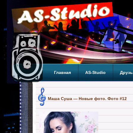
Главная
AS-Studio
Друзь
Теги
ТОП
Маша Суша — Новые фото. Фото #12