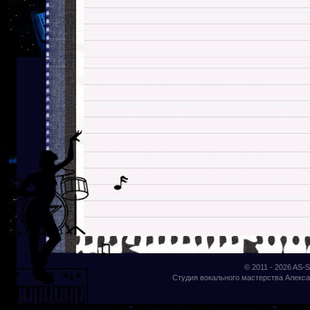
© 2011 - 2026
AS-S
Студия вокального мастерства Алекса