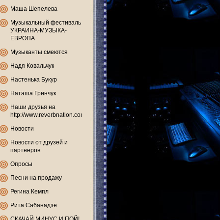
Маша Шепелева
Музыкальный фестиваль
УКРАИНА-МУЗЫКА-
ЕВРОПА
Музыканты смеются
Надя Ковальчук
Настенька Букур
Наташа Гринчук
Наши друзья на
http://www.reverbnation.com
Новости
Новости от друзей и
партнеров.
Опросы
Песни на продажу
Регина Кемпл
Рита Сабанадзе
СКАЧАЙ МИНУС И ПОЙ!