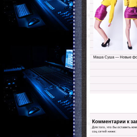
Маша Суша — Новые фот
Комментарии к за
Для того, что бы оставить ко
соц сетей ниже: