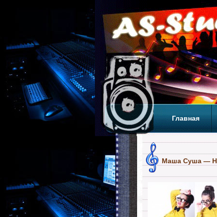
Главная
Теги
Т
Маша Суша — Н