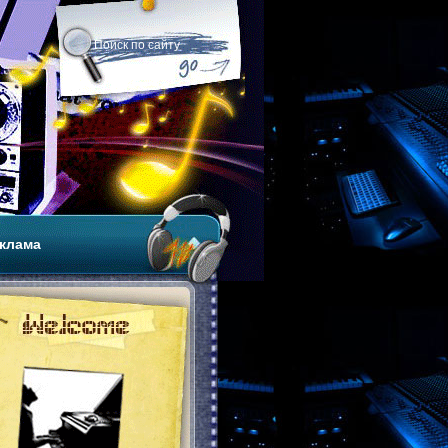
клама