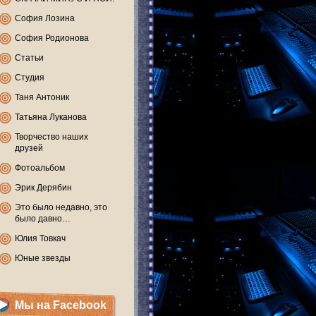
София Лозина
София Родионова
Статьи
Студия
Таня Антоник
Татьяна Луканова
Творчество наших
друзей
Фотоальбом
Эрик Дерябин
Это было недавно, это
было давно…
Юлия Товкач
Юные звезды
Мы на Facebook