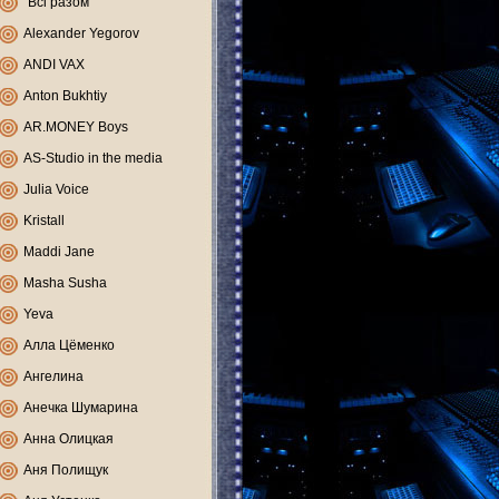
"Всі разом"
Alexander Yegorov
ANDI VAX
Anton Bukhtiy
AR.MONEY Boys
AS-Studio in the media
Julia Voice
Kristall
Maddi Jane
Masha Susha
Yeva
Алла Цёменко
Ангелина
Анечка Шумарина
Анна Олицкая
Аня Полищук