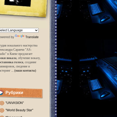
owered by
Translate
удия вокального мастерства
лександра Саранчи "AS-
udio" в Киеве предлагает
роки вокала
, обучение вокалу,
остановка голоса
, создание
анжировок, сведение и
астеринг
... (наши контакты)
Рубрики
"UNVASION"
"World Beauty Star"