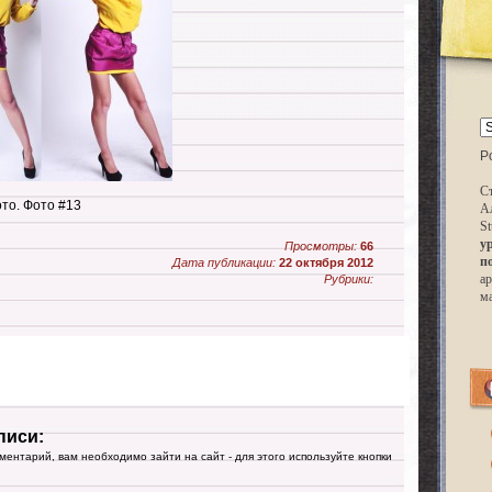
P
Ст
о. Фото #13
А
St
у
Просмотры:
66
п
Дата публикации:
22 октября 2012
ар
Рубрики:
м
писи:
мментарий, вам необходимо зайти на сайт - для этого используйте кнопки