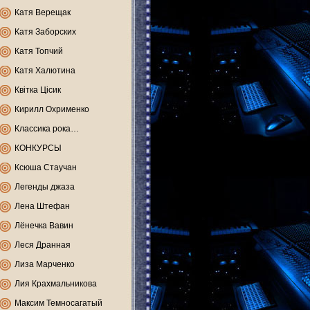
Катя Верещак
Катя Заборских
Катя Топчий
Катя Халютина
Квітка Цісик
Кирилл Охрименко
Классика рока…
КОНКУРСЫ
Ксюша Стаучан
Легенды джаза
Лена Штефан
Лёнечка Вавин
Леся Дранная
Лиза Марченко
Лия Крахмальникова
Максим Темносагатый