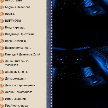
Аня Устенко
Богдана Неверова
ВИДЕО
ВИРТУОЗЫ
Влад Каращук
Владимир Прихожай
Вова Собченко
Всякие полезности.
Геннадий Дьяконов /Zulu/
Даша Жигаленко-
Уманская
Даша Миколенко
День рождения
Детское Евровидение
Диана Самофалова
Игорь Иванцив
Ира Чернышева