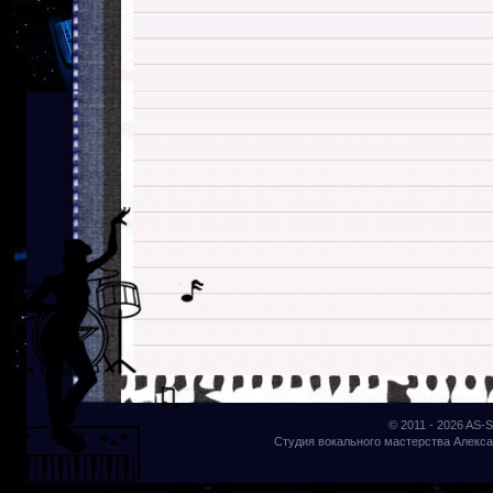
© 2011 - 2026
AS-S
Студия вокального мастерства Алекса