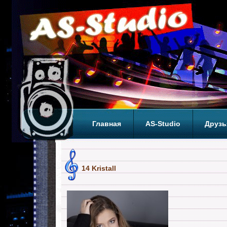
Главная
AS-Studio
Друзь
Теги
ТОП
14 Kristall