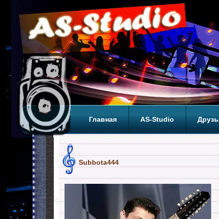
Главная
AS-Studio
Друзь
Теги
ТОП
Subbota444