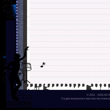
© 2011 - 2026
AS-S
Студия вокального мастерства Алекса