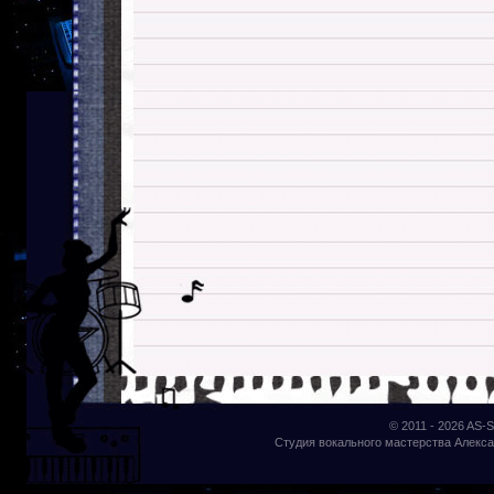
© 2011 - 2026
AS-S
Студия вокального мастерства Алекса