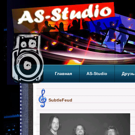
Главная
AS-Studio
Друзь
Теги
ТОП
SubtleFeud