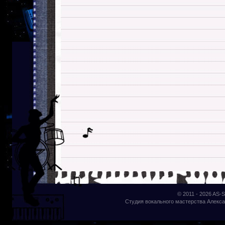
© 2011 - 2026
AS-S
Студия вокального мастерства Алекса