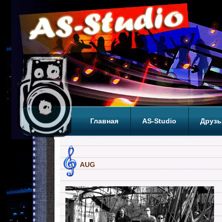
Главная
AS-Studio
Друзь
Теги
ТОП
AUG