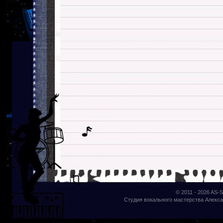
© 2011 - 2026
AS-S
Студия вокального мастерства Алекса