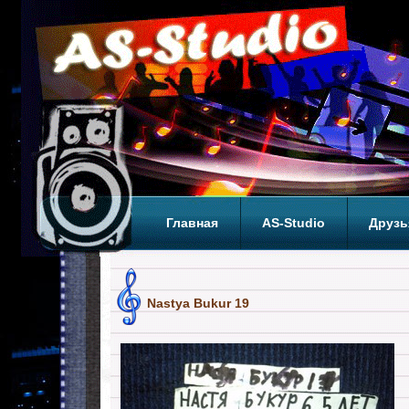
Главная
AS-Studio
Друзь
Теги
ТОП
Nastya Bukur 19